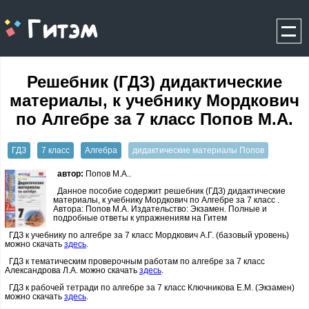
gitem.me
Решебник (ГДЗ) дидактические
материалы, к учебнику Мордкович
по Алгебре за 7 класс Попов М.А.
ГДЗ
7 класс
Алгебра
дидактические материалы Попов
автор:
Попов М.А..
Данное пособие содержит решебник (ГДЗ) дидактические
материалы, к учебнику Мордкович по Алгебре за 7 класс .
Автора: Попов М.А. Издательство: Экзамен. Полные и
подробные ответы к упражнениям на Гитем
ГДЗ к учебнику по алгебре за 7 класс Мордкович А.Г. (базовый уровень)
можно скачать
здесь
.
ГДЗ к тематическим проверочным работам по алгебре за 7 класс
Александрова Л.А. можно скачать
здесь
.
ГДЗ к рабочей тетради по алгебре за 7 класс Ключникова Е.М. (Экзамен)
можно скачать
здесь
.