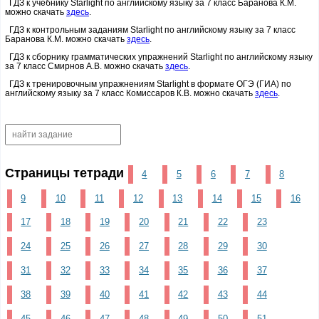
ГДЗ к учебнику Starlight по английскому языку за 7 класс Баранова К.М.
можно скачать
здесь
.
ГДЗ к контрольным заданиям Starlight по английскому языку за 7 класс
Баранова К.М. можно скачать
здесь
.
ГДЗ к сборнику грамматических упражнений Starlight по английскому языку
за 7 класс Смирнов А.В. можно скачать
здесь
.
ГДЗ к тренировочным упражнениям Starlight в формате ОГЭ (ГИА) по
английскому языку за 7 класс Комиссаров К.В. можно скачать
здесь
.
Страницы тетради
4
5
6
7
8
9
10
11
12
13
14
15
16
17
18
19
20
21
22
23
24
25
26
27
28
29
30
31
32
33
34
35
36
37
38
39
40
41
42
43
44
45
46
47
48
49
50
51