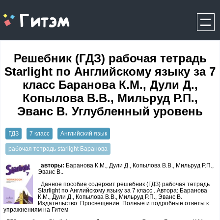
gitem.me
Решебник (ГДЗ) рабочая тетрадь
Starlight по Английскому языку за 7
класс Баранова К.М., Дули Д.,
Копылова В.В., Мильруд Р.П.,
Эванс В. Углубленный уровень
ГДЗ
7 класс
Английский язык
рабочая тетрадь starlight Баранова
авторы:
Баранова К.М., Дули Д., Копылова В.В., Мильруд Р.П.,
Эванс В..
Данное пособие содержит решебник (ГДЗ) рабочая тетрадь
Starlight по Английскому языку за 7 класс . Автора: Баранова
К.М., Дули Д., Копылова В.В., Мильруд Р.П., Эванс В.
Издательство: Просвещение. Полные и подробные ответы к
упражнениям на Гитем