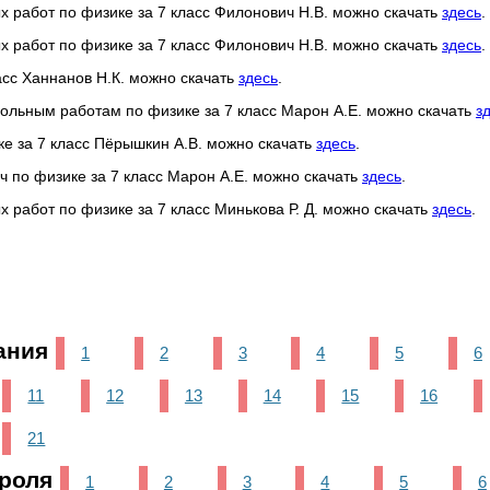
х работ по физике за 7 класс Филонович Н.В. можно скачать
здесь
.
х работ по физике за 7 класс Филонович Н.В. можно скачать
здесь
.
ласс Ханнанов Н.К. можно скачать
здесь
.
рольным работам по физике за 7 класс Марон А.Е. можно скачать
з
ке за 7 класс Пёрышкин А.В. можно скачать
здесь
.
ач по физике за 7 класс Марон А.Е. можно скачать
здесь
.
х работ по физике за 7 класс Минькова Р. Д. можно скачать
здесь
.
ания
1
2
3
4
5
6
11
12
13
14
15
16
21
роля
1
2
3
4
5
6