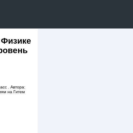
 Физике
уровень
сс . Автора:
иям на Гитем