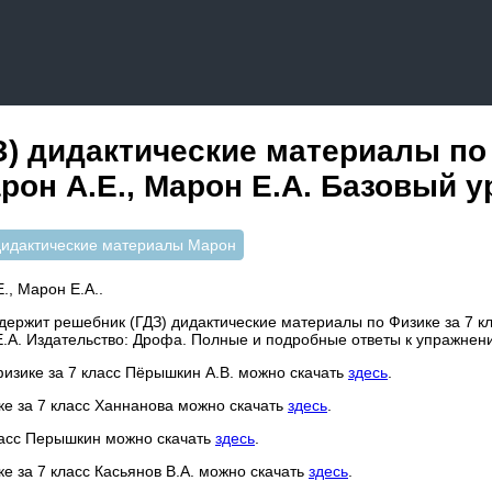
З) дидактические материалы по
арон А.Е., Марон Е.А. Базовый 
дидактические материалы Марон
., Марон Е.А..
ержит решебник (ГДЗ) дидактические материалы по Физике за 7 кла
Е.А. Издательство: Дрофа. Полные и подробные ответы к упражнен
физике за 7 класс Пёрышкин А.В. можно скачать
здесь
.
ке за 7 класс Ханнанова можно скачать
здесь
.
класс Перышкин можно скачать
здесь
.
ке за 7 класс Касьянов В.А. можно скачать
здесь
.