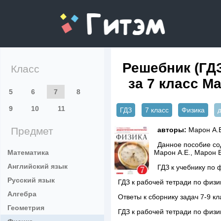
gitem.me
Решебник (ГД
Класс
за 7 класс М
5
6
7
8
9
10
11
ГДЗ
7 класс
Физика
Предмет
авторы:
Марон А.Е
Данное пособие сод
Математика
Марон А.Е., Марон 
Английский язык
ГДЗ к учебнику по 
Русский язык
ГДЗ к рабочей тетради по физи
Алгебра
Ответы к сборнику задач 7-9 
Геометрия
ГДЗ к рабочей тетради по физи