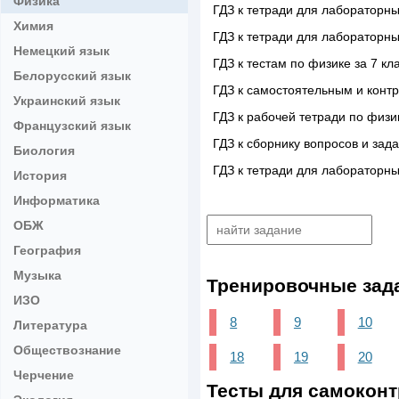
Физика
ГДЗ к тетради для лабораторны
Химия
ГДЗ к тетради для лабораторны
Немецкий язык
ГДЗ к тестам по физике за 7 к
Белорусский язык
ГДЗ к самостоятельным и конт
Украинский язык
ГДЗ к рабочей тетради по физи
Французский язык
ГДЗ к сборнику вопросов и зад
Биология
ГДЗ к тетради для лабораторны
История
Информатика
ОБЖ
География
Музыка
Тренировочные зад
ИЗО
8
9
10
Литература
Обществознание
18
19
20
Черчение
Тесты для самоконт