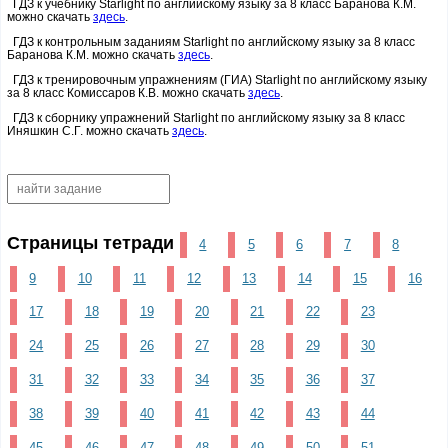
ГДЗ к учебнику Starlight по английскому языку за 8 класс Баранова К.М.
можно скачать
здесь
.
ГДЗ к контрольным заданиям Starlight по английскому языку за 8 класс
Баранова К.М. можно скачать
здесь
.
ГДЗ к тренировочным упражнениям (ГИА) Starlight по английскому языку
за 8 класс Комиссаров К.В. можно скачать
здесь
.
ГДЗ к сборнику упражнений Starlight по английскому языку за 8 класс
Иняшкин С.Г. можно скачать
здесь
.
Страницы тетради
4
5
6
7
8
9
10
11
12
13
14
15
16
17
18
19
20
21
22
23
24
25
26
27
28
29
30
31
32
33
34
35
36
37
38
39
40
41
42
43
44
45
46
47
48
49
50
51