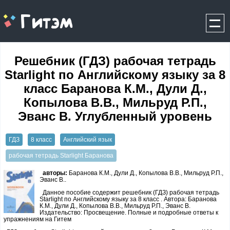
gitem.me
Решебник (ГДЗ) рабочая тетрадь
Starlight по Английскому языку за 8
класс Баранова К.М., Дули Д.,
Копылова В.В., Мильруд Р.П.,
Эванс В. Углубленный уровень
ГДЗ
8 класс
Английский язык
рабочая тетрадь Starlight Баранова
авторы:
Баранова К.М., Дули Д., Копылова В.В., Мильруд Р.П.,
Эванс В..
Данное пособие содержит решебник (ГДЗ) рабочая тетрадь
Starlight по Английскому языку за 8 класс . Автора: Баранова
К.М., Дули Д., Копылова В.В., Мильруд Р.П., Эванс В.
Издательство: Просвещение. Полные и подробные ответы к
упражнениям на Гитем