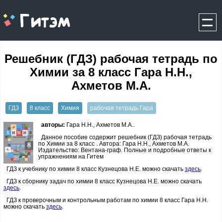
gitem.me
Решебник (ГДЗ) рабочая тетрадь по
Химии за 8 класс Гара Н.Н.,
Ахметов М.А.
ГДЗ
8 класс
Химия
рабочая тетрадь Гара
авторы:
Гара Н.Н., Ахметов М.А..
Данное пособие содержит решебник (ГДЗ) рабочая тетрадь
по Химии за 8 класс . Автора: Гара Н.Н., Ахметов М.А.
Издательство: Вентана-граф. Полные и подробные ответы к
упражнениям на Гитем
ГДЗ к учебнику по химии 8 класс Кузнецова Н.Е. можно скачать
здесь
.
ГДЗ к сборнику задач по химии 8 класс Кузнецова Н.Е. можно скачать
здесь
.
ГДЗ к проверочным и контрольным работам по химии 8 класс Гара Н.Н.
можно скачать
здесь
.