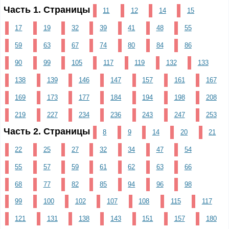
Часть 1. Страницы
11
12
14
15
17
19
32
39
41
48
55
59
63
67
74
80
84
86
90
99
105
117
119
132
133
138
139
146
147
157
161
167
169
173
177
184
194
198
208
219
227
234
236
243
247
253
Часть 2. Страницы
8
9
14
20
21
22
25
27
32
34
47
54
55
57
59
61
62
63
66
68
77
82
85
94
96
98
99
100
102
107
108
115
117
121
131
138
143
151
157
180