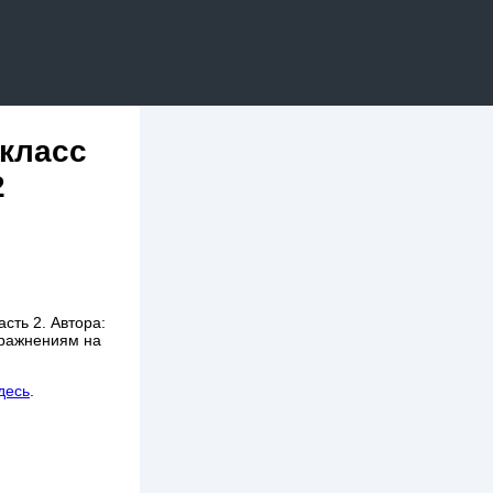
 класс
2
сть 2. Автора:
пражнениям на
десь
.