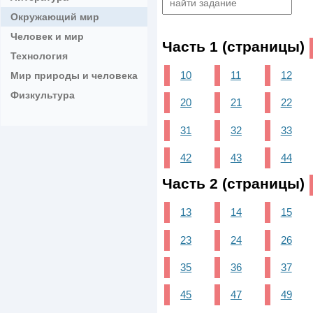
Окружающий мир
Человек и мир
Часть 1 (страницы)
Технология
10
11
12
Мир природы и человека
Физкультура
20
21
22
31
32
33
42
43
44
Часть 2 (страницы)
13
14
15
23
24
26
35
36
37
45
47
49