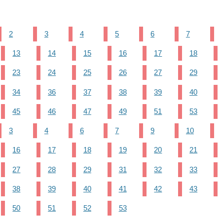
2
3
4
5
6
7
13
14
15
16
17
18
23
24
25
26
27
29
34
36
37
38
39
40
45
46
47
49
51
53
3
4
6
7
9
10
16
17
18
19
20
21
27
28
29
31
32
33
38
39
40
41
42
43
50
51
52
53