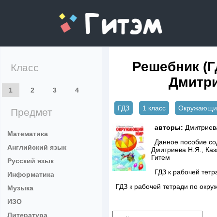
gitem.me
Решебник (Г
Класс
Дмитрие
1
2
3
4
ГДЗ
1 класс
Окружающи
Предмет
авторы:
Дмитриева
Математика
Данное пособие сод
Английский язык
Дмитриева Н.Я., Ка
Гитем
Русский язык
ГДЗ к рабочей тет
Информатика
ГДЗ к рабочей тетради по окр
Музыка
ИЗО
Литература