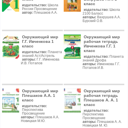
класс
издательство:
Школа
России Просвещение
издательство:
Школа
автор:
Плешаков А.А.
2100 Баласс
авторы:
Вахрушев А.А.
Бурский О.В.
Окружающий мир
Окружающий мир
Г.Г. Ивченкова 1
рабочая тетрадь
класс
Ивченкова Г.Г. 1
класс
издательство:
Планета
знаний Аст/Астрель
издательство:
Планета
авторы:
Г.Г. Ивченкова
знаний Дрофа
И.В. Потапов
авторы:
Ивченкова Г.Г.
Потапов И.В.
Окружающий мир
Окружающий мир
Плешаков А.А. 1
рабочая тетрадь
класс
Плешаков А. А. 1
класс
издательство:
Перспектива
издательство:
Просвещение
Перспектива
авторы:
Плешаков А.А.
Просвещение
Новицкая М.Ю.
авторы:
Плешаков А. А.
Новицкая М. Ю.