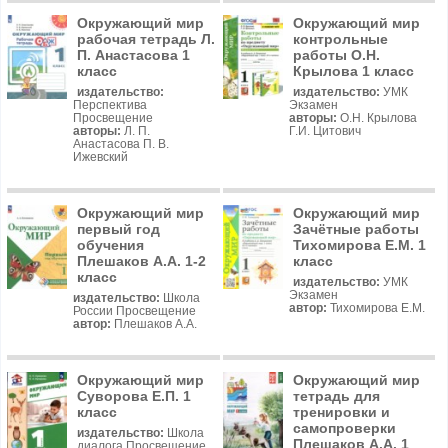
Окружающий мир
Окружающий мир
рабочая тетрадь Л.
контрольные
П. Анастасова 1
работы О.Н.
класс
Крылова 1 класс
издательство:
издательство:
УМК
Перспектива
Экзамен
Просвещение
авторы:
О.Н. Крылова
авторы:
Л. П.
Г.И. Цитович
Анастасова П. В.
Ижевский
Окружающий мир
Окружающий мир
первый год
Зачётные работы
обучения
Тихомирова Е.М. 1
Плешаков А.А. 1-2
класс
класс
издательство:
УМК
Экзамен
издательство:
Школа
автор:
Тихомирова Е.М.
России Просвещение
автор:
Плешаков А.А.
Окружающий мир
Окружающий мир
Суворова Е.П. 1
тетрадь для
класс
тренировки и
самопроверки
издательство:
Школа
Плешаков А.А. 1
диалога Просвещение