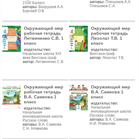
авторы:
Плешаков А.А.
2100 Баласс
Плешаков С.А.
авторы:
Вахрушев А.А.
Бурский О.В.
Окружающий мир
Окружающий мир
рабочая тетрадь
рабочая тетрадь
Литвиненко С.В. 1
Лихолат Т.В. 1
класс
класс
издательство:
издательство:
Начальная школа XXI
Вентана-граф
века Вентана-граф
автор:
Лихолат Т.В.
автор:
Литвиненко С.В.
Окружающий мир
Окружающий мир
рабочая тетрадь
В.А. Самкова 1
В.А. Самкова 1
класс
класс
издательство:
Начальная
издательство:
инновационная школа
Начальная
Русское слово
инновационная школа
авторы:
В.А. Самкова
Русское слово
Н.И. Романова
авторы:
В.А. Самкова
С.Н. Новикова