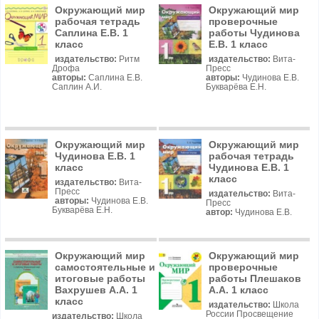
Окружающий мир
Окружающий мир
рабочая тетрадь
проверочные
Саплина Е.В. 1
работы Чудинова
класс
Е.В. 1 класс
издательство:
Ритм
издательство:
Вита-
Дрофа
Пресс
авторы:
Саплина Е.В.
авторы:
Чудинова Е.В.
Саплин А.И.
Букварёва Е.Н.
Окружающий мир
Окружающий мир
Чудинова Е.В. 1
рабочая тетрадь
класс
Чудинова Е.В. 1
класс
издательство:
Вита-
Пресс
издательство:
Вита-
авторы:
Чудинова Е.В.
Пресс
Букварёва Е.Н.
автор:
Чудинова Е.В.
Окружающий мир
Окружающий мир
самостоятельные и
проверочные
итоговые работы
работы Плешаков
Вахрушев А.А. 1
А.А. 1 класс
класс
издательство:
Школа
России Просвещение
издательство:
Школа