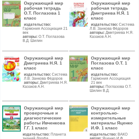
Окружающий мир
Окружающий мир
рабочая тетрадь
рабочая тетрадь
О.Т. Поглазова 1
Дмитриева Н.Я. 1
класс
класс
издательство:
издательство:
Система
Гармония Ассоциация 21
Л.В. Занкова Фёдоров
век
авторы:
Дмитриева Н.Я.
авторы:
О.Т. Поглазова
Казаков А.Н.
В.Д. Шилин
Окружающий мир
Окружающий мир
Дмитриева Н.Я. 1
Поглазова О.Т. 1
класс
класс
издательство:
Система
издательство:
Л.В. Занкова Фёдоров
Гармония Ассоциация
авторы:
Дмитриева Н.Я.
21 век
Казаков А.Н.
авторы:
Поглазова О.Т.
Шилин В.Д.
Окружающий мир
Окружающий мир
проверочные и
контрольно-
диагностические
измерительные
работы Ивченкова
материалы Яценко
Г.Г. 1 класс
И.Ф. 1 класс
издательство:
Планета
издательство:
ВАКО
знаний Дрофа
автор:
Яценко И.Ф.