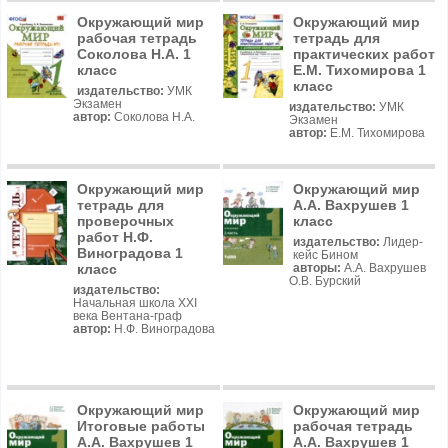
Окружающий мир
Окружающий мир
рабочая тетрадь
тетрадь для
Соколова Н.А. 1
практических работ
класс
Е.М. Тихомирова 1
класс
издательство:
УМК
Экзамен
издательство:
УМК
автор:
Соколова Н.А.
Экзамен
автор:
Е.М. Тихомирова
Окружающий мир
Окружающий мир
тетрадь для
А.А. Вахрушев 1
проверочных
класс
работ Н.Ф.
издательство:
Лидер-
Виноградова 1
кейс Бином
класс
авторы:
А.А. Вахрушев
О.В. Бурский
издательство:
Начальная школа XXI
века Вентана-граф
автор:
Н.Ф. Виноградова
Окружающий мир
Окружающий мир
Итоговые работы
рабочая тетрадь
А.А. Вахрушев 1
А.А. Вахрушев 1