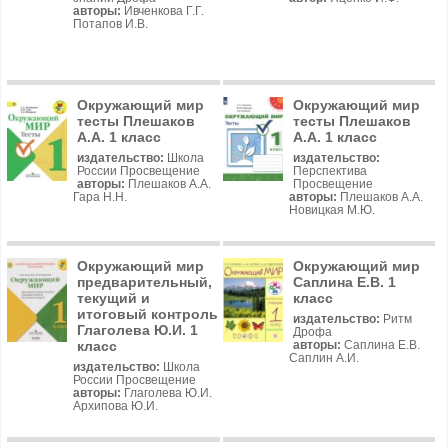
авторы:
Ивченкова Г.Г.
Потапов И.В.
Окружающий мир
Окружающий мир
тесты Плешаков
тесты Плешаков
А.А. 1 класс
А.А. 1 класс
издательство:
Школа
издательство:
России Просвещение
Перспектива
авторы:
Плешаков А.А.
Просвещение
Гара Н.Н.
авторы:
Плешаков А.А.
Новицкая М.Ю.
Окружающий мир
Окружающий мир
предварительный,
Саплина Е.В. 1
текущий и
класс
итоговый контроль
издательство:
Ритм
Глаголева Ю.И. 1
Дрофа
класс
авторы:
Саплина Е.В.
Саплин А.И.
издательство:
Школа
России Просвещение
авторы:
Глаголева Ю.И.
Архипова Ю.И.