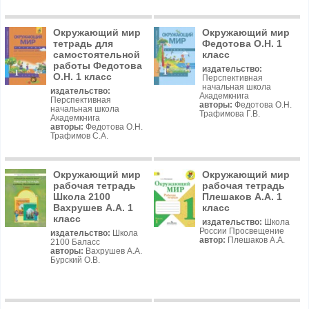
Окружающий мир
Окружающий мир
тетрадь для
Федотова О.Н. 1
самостоятельной
класс
работы Федотова
издательство:
О.Н. 1 класс
Перспективная
начальная школа
издательство:
Академкнига
Перспективная
авторы:
Федотова О.Н.
начальная школа
Трафимова Г.В.
Академкнига
авторы:
Федотова О.Н.
Трафимов С.А.
Окружающий мир
Окружающий мир
рабочая тетрадь
рабочая тетрадь
Школа 2100
Плешаков А.А. 1
Вахрушев А.А. 1
класс
класс
издательство:
Школа
России Просвещение
издательство:
Школа
автор:
Плешаков А.А.
2100 Баласс
авторы:
Вахрушев А.А.
Бурский О.В.