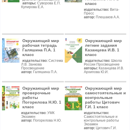
класс
авторы:
Суворова Е.П.
Купирова Е.А.
издательство:
Вита-
Пресс
автор:
Плешаков А.А.
Окружающий мир
Окружающий мир
рабочая тетрадь
летние задания
Галяшина П.А. 1
Казанцева И.В. 1
класс
класс
издательство:
Система
издательство:
Школа
Л.В. Занкова
России Просвещение
Просвещение
авторы:
Казанцева И.В.
автор:
Галяшина П.А.
Архипова Ю.И.
Окружающий мир
Окружающий мир
проверочные
самостоятельные и
работы
контрольные
Погорелова Н.Ю. 1
работы Цитович
класс
Г.И. 1 класс
издательство:
УМК
издательство:
Экзамен
Самостоятельные и
автор:
Погорелова Н.Ю.
контрольные работы
Экзамен
автор:
Цитович Г.И.