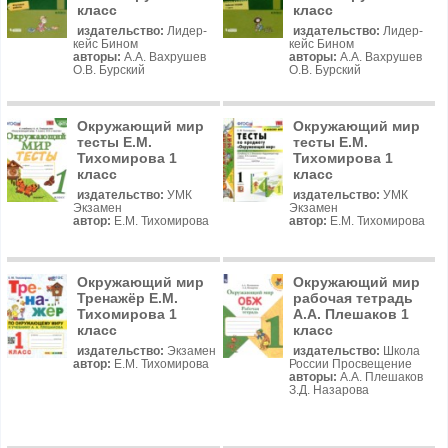
класс
класс
издательство:
Лидер-
издательство:
Лидер-
кейс Бином
кейс Бином
авторы:
А.А. Вахрушев
авторы:
А.А. Вахрушев
О.В. Бурский
О.В. Бурский
Окружающий мир
Окружающий мир
тесты Е.М.
тесты Е.М.
Тихомирова 1
Тихомирова 1
класс
класс
издательство:
УМК
издательство:
УМК
Экзамен
Экзамен
автор:
Е.М. Тихомирова
автор:
Е.М. Тихомирова
Окружающий мир
Окружающий мир
Тренажёр Е.М.
рабочая тетрадь
Тихомирова 1
А.А. Плешаков 1
класс
класс
издательство:
Экзамен
издательство:
Школа
автор:
Е.М. Тихомирова
России Просвещение
авторы:
А.А. Плешаков
З.Д. Назарова