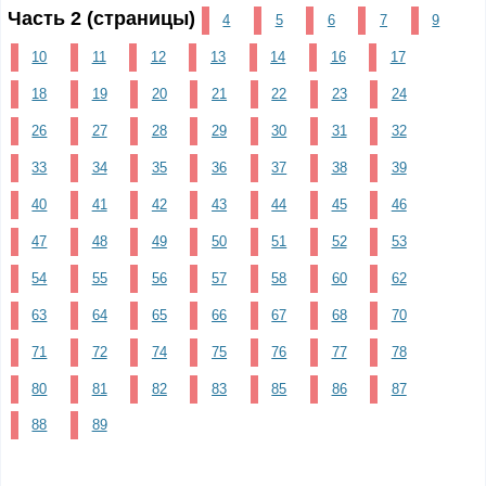
Часть 2 (страницы)
4
5
6
7
9
10
11
12
13
14
16
17
18
19
20
21
22
23
24
26
27
28
29
30
31
32
33
34
35
36
37
38
39
40
41
42
43
44
45
46
47
48
49
50
51
52
53
54
55
56
57
58
60
62
63
64
65
66
67
68
70
71
72
74
75
76
77
78
80
81
82
83
85
86
87
88
89