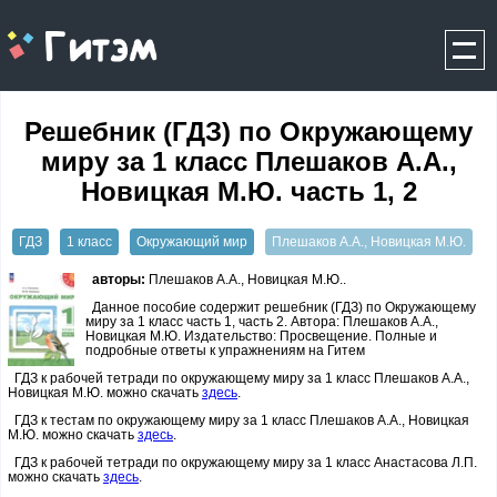
gitem.me
Решебник (ГДЗ) по Окружающему
миру за 1 класс Плешаков А.А.,
Новицкая М.Ю. часть 1, 2
ГДЗ
1 класс
Окружающий мир
Плешаков А.А., Новицкая М.Ю.
авторы:
Плешаков А.А., Новицкая М.Ю..
Данное пособие содержит решебник (ГДЗ) по Окружающему
миру за 1 класс часть 1, часть 2. Автора: Плешаков А.А.,
Новицкая М.Ю. Издательство: Просвещение. Полные и
подробные ответы к упражнениям на Гитем
ГДЗ к рабочей тетради по окружающему миру за 1 класс Плешаков А.А.,
Новицкая М.Ю. можно скачать
здесь
.
ГДЗ к тестам по окружающему миру за 1 класс Плешаков А.А., Новицкая
М.Ю. можно скачать
здесь
.
ГДЗ к рабочей тетради по окружающему миру за 1 класс Анастасова Л.П.
можно скачать
здесь
.