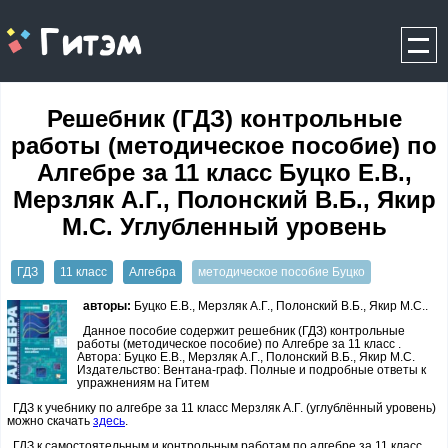
gitem.me
Решебник (ГДЗ) контрольные
работы (методическое пособие) по
Алгебре за 11 класс Буцко Е.В.,
Мерзляк А.Г., Полонский В.Б., Якир
М.С. Углубленный уровень
ГДЗ
11 класс
Алгебра
методическое пособие Буцко
авторы:
Буцко Е.В., Мерзляк А.Г., Полонский В.Б., Якир М.С..
Данное пособие содержит решебник (ГДЗ) контрольные
работы (методическое пособие) по Алгебре за 11 класс .
Автора: Буцко Е.В., Мерзляк А.Г., Полонский В.Б., Якир М.С.
Издательство: Вентана-граф. Полные и подробные ответы к
упражнениям на Гитем
ГДЗ к учебнику по алгебре за 11 класс Мерзляк А.Г. (углублённый уровень)
можно скачать
здесь
.
ГДЗ к самостоятельным и контрольным работам по алгебре за 11 класс