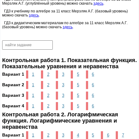
Мерзляк А.Г. (углублённый уровень) можно скачать
здесь
.
ГДЗ к учебнику по алгебре за 11 класс Мерзляк А.Г. (базовый уровень)
можно скачать
здесь
.
ГДЗ к дидактическим материалам по алгебре за 11 класс Мерзляк А.Г.
(базовый уровень) можно скачать
здесь
.
Контрольная работа 1. Показательная функция.
Показательные уравнения и неравенства
Вариант 1
1
2
3
5
6
Вариант 2
1
2
3
5
6
Вариант 3
1
2
3
5
6
Вариант 4
1
2
3
5
6
Контрольная работа 2. Логарифмическая
функция. Логарифмические уравнения и
неравенства
Вариант 1
1
2
3
4
5
6
7