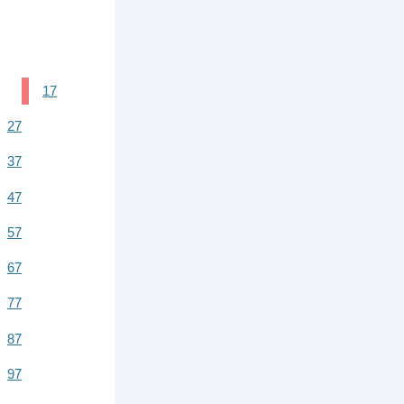
17
27
37
47
57
67
77
87
97