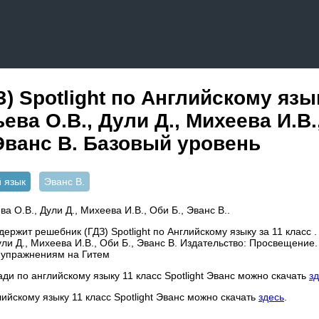
) Spotlight по Английскому язык
ва О.В., Дули Д., Михеева И.В.,
Эванс В. Базовый уровень
 язык
Эванс В.
а О.В., Дули Д., Михеева И.В., Оби Б., Эванс В..
ержит решебник (ГДЗ) Spotlight по Английскому языку за 11 класс .
ли Д., Михеева И.В., Оби Б., Эванс В. Издательство: Просвещение
 упражнениям на Гитем
ади по английскому языку 11 класс Spotlight Эванс можно скачать
з
лийскому языку 11 класс Spotlight Эванс можно скачать
здесь
.