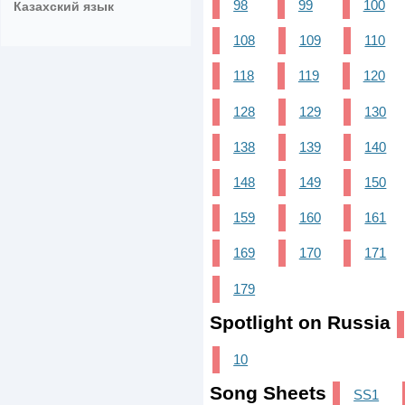
98
99
100
Казахский язык
108
109
110
118
119
120
128
129
130
138
139
140
148
149
150
159
160
161
169
170
171
179
Spotlight on Russia
10
Song Sheets
SS1