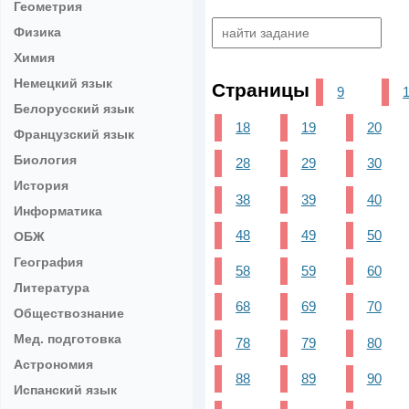
Геометрия
Физика
Химия
Немецкий язык
Страницы
9
Белорусский язык
18
19
20
Французский язык
Биология
28
29
30
История
38
39
40
Информатика
48
49
50
ОБЖ
География
58
59
60
Литература
68
69
70
Обществознание
Мед. подготовка
78
79
80
Астрономия
88
89
90
Испанский язык