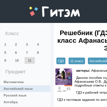
gitem.me
Решебник (ГДЗ
Класс
класс Афанасье
1
2
3
4
5
6
7
8
9
10
11
ГДЗ
11 класс
Английский
авторы:
Афанасьев
Предмет
Данное пособие сод
Афанасьева О.В., Ду
Математика
подробные ответы к
Английский язык
ГДЗ к рабочей тетр
Русский язык
ГДЗ к тестовым задания по анг
Алгебра