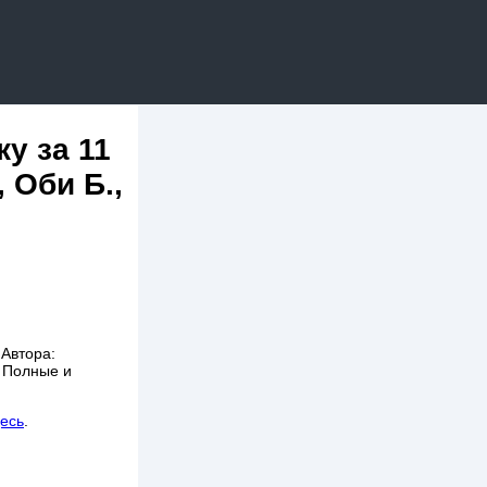
у за 11
 Оби Б.,
 Автора:
. Полные и
десь
.