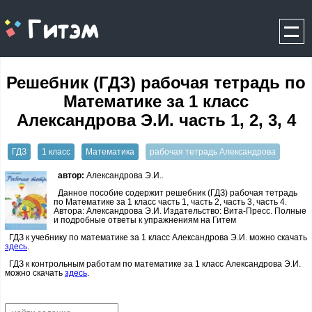
gitem.me
Решебник (ГДЗ) рабочая тетрадь по
Математике за 1 класс
Александрова Э.И. часть 1, 2, 3, 4
ГДЗ
1 класс
Математика
рабочая тетрадь Александрова
автор:
Александрова Э.И..
Данное пособие содержит решебник (ГДЗ) рабочая тетрадь
по Математике за 1 класс часть 1, часть 2, часть 3, часть 4.
Автора: Александрова Э.И. Издательство: Вита-Пресс. Полные
и подробные ответы к упражнениям на Гитем
ГДЗ к учебнику по математике за 1 класс Александрова Э.И. можно скачать
здесь
.
ГДЗ к контрольным работам по математике за 1 класс Александрова Э.И.
можно скачать
здесь
.