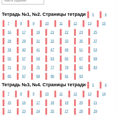
Тетрадь №1, №2. Страницы тетради
5
6
7
8
9
10
11
12
13
15
16
17
19
21
22
23
25
28
29
31
32
33
35
37
39
40
41
47
49
51
53
55
57
59
63
65
67
69
71
73
75
77
79
82
83
85
87
89
90
91
93
Тетрадь №3, №4. Страницы тетради
5
6
7
8
9
10
11
12
13
14
15
16
17
18
19
20
21
22
23
24
25
27
28
29