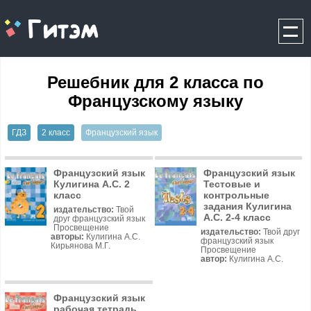
gitem.me
Решебник для 2 класса по
Французскому языку
ГДЗ
2 класс
Французский язык
Французский язык
Французский язык
Кулигина А.С. 2
Тестовые и
класс
контрольные
задания Кулигина
издательство:
Твой
А.С. 2-4 класс
друг французский язык
Просвещение
издательство:
Твой друг
авторы:
Кулигина А.С.
французский язык
Кирьянова М.Г.
Просвещение
автор:
Кулигина А.С.
Французский язык
рабочая тетрадь