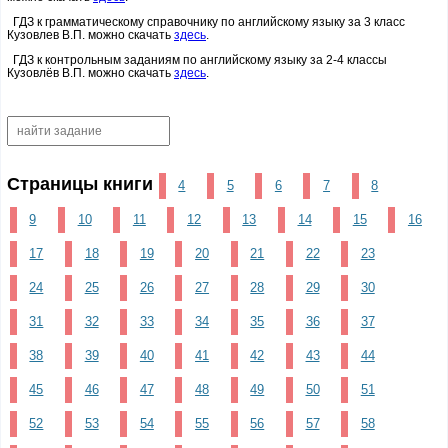
ГДЗ к грамматическому справочнику по английскому языку за 3 класс
Кузовлев В.П. можно скачать
здесь
.
ГДЗ к контрольным заданиям по английскому языку за 2-4 классы
Кузовлёв В.П. можно скачать
здесь
.
Страницы книги
4
5
6
7
8
9
10
11
12
13
14
15
16
17
18
19
20
21
22
23
24
25
26
27
28
29
30
31
32
33
34
35
36
37
38
39
40
41
42
43
44
45
46
47
48
49
50
51
52
53
54
55
56
57
58