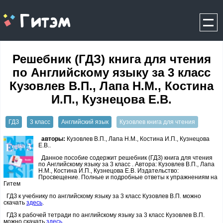
gitem.me
Решебник (ГДЗ) книга для чтения
по Английскому языку за 3 класс
Кузовлев В.П., Лапа Н.М., Костина
И.П., Кузнецова Е.В.
ГДЗ
3 класс
Английский язык
Кузовлев книга для чтения
авторы:
Кузовлев В.П., Лапа Н.М., Костина И.П., Кузнецова
Е.В..
Данное пособие содержит решебник (ГДЗ) книга для чтения
по Английскому языку за 3 класс . Автора: Кузовлев В.П., Лапа
Н.М., Костина И.П., Кузнецова Е.В. Издательство:
Просвещение. Полные и подробные ответы к упражнениям на
Гитем
ГДЗ к учебнику по английскому языку за 3 класс Кузовлев В.П. можно
скачать
здесь
.
ГДЗ к рабочей тетради по английскому языку за 3 класс Кузовлев В.П.
можно скачать
здесь
.