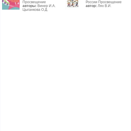
Просвещение
России Просвещение
авторы:
Винер И.А.
автор:
Лях В.И.
Цыганкова О.Д.