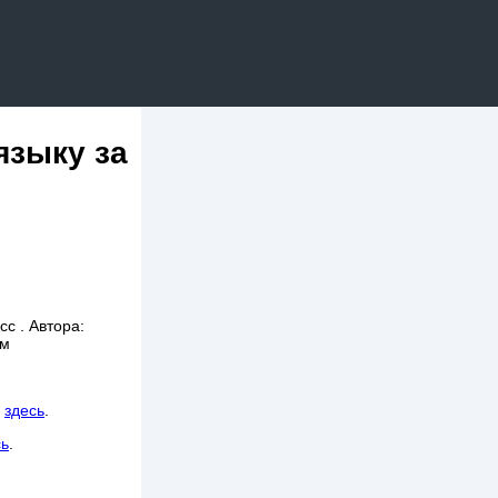
языку за
с . Автора:
ем
ь
здесь
.
сь
.