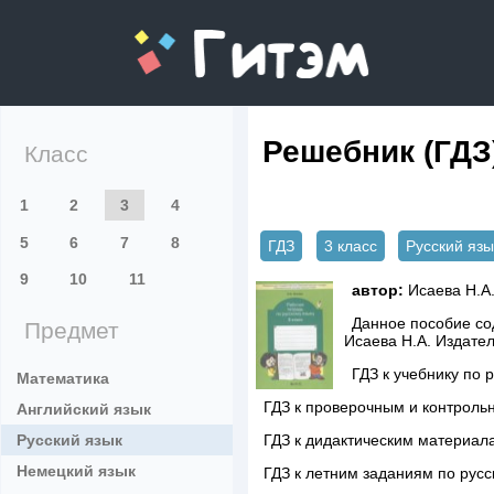
gitem.me
Решебник (ГДЗ
Класс
1
2
3
4
5
6
7
8
ГДЗ
3 класс
Русский язы
9
10
11
автор:
Исаева Н.А.
Данное пособие сод
Предмет
Исаева Н.А. Издате
ГДЗ к учебнику по 
Математика
ГДЗ к проверочным и контрольн
Английский язык
Русский язык
ГДЗ к дидактическим материал
Немецкий язык
ГДЗ к летним заданиям по русс