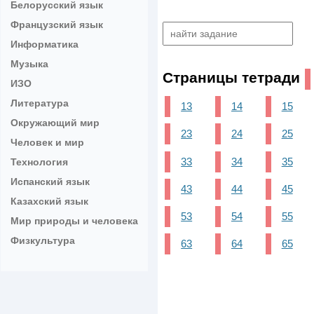
Белорусский язык
Французский язык
Информатика
Музыка
Страницы тетради
ИЗО
Литература
13
14
15
Окружающий мир
23
24
25
Человек и мир
33
34
35
Технология
Испанский язык
43
44
45
Казахский язык
53
54
55
Мир природы и человека
Физкультура
63
64
65