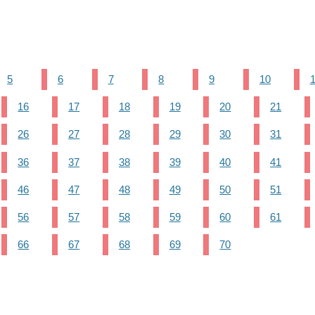
5
6
7
8
9
10
16
17
18
19
20
21
26
27
28
29
30
31
36
37
38
39
40
41
46
47
48
49
50
51
56
57
58
59
60
61
66
67
68
69
70