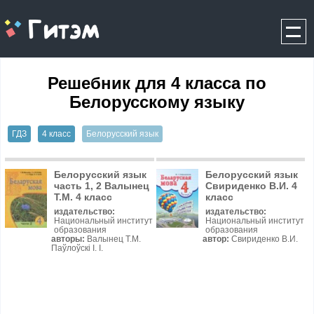
gitem.me
Решебник для 4 класса по
Белорусскому языку
ГДЗ
4 класс
Белорусский язык
Белорусский язык
Белорусский язык
часть 1, 2 Валынец
Свириденко В.И. 4
Т.М. 4 класс
класс
издательство:
издательство:
Национальный институт
Национальный институт
образования
образования
авторы:
Валынец Т.М.
автор:
Свириденко В.И.
Паўлоўскі І. І.