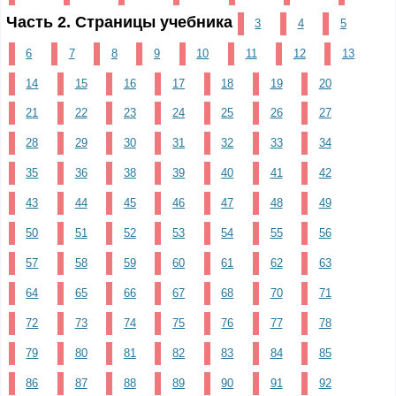
Часть 2. Страницы учебника
3
4
5
6
7
8
9
10
11
12
13
14
15
16
17
18
19
20
21
22
23
24
25
26
27
28
29
30
31
32
33
34
35
36
38
39
40
41
42
43
44
45
46
47
48
49
50
51
52
53
54
55
56
57
58
59
60
61
62
63
64
65
66
67
68
70
71
72
73
74
75
76
77
78
79
80
81
82
83
84
85
86
87
88
89
90
91
92