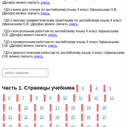
(Дрофа) можно скачать
здесь
.
ГДЗ к книге для чтения по английскому языку 4 класс Афанасьева О.В.
(Дрофа) можно скачать
здесь
.
ГДЗ к лексико-грамматическому практикуму по английскому языку 4 класс
Афанасьева О.В. (Дрофа) можно скачать
здесь
.
ГДЗ к контрольным работам по английскому языку 4 класс Афанасьева
О.В. (Дрофа) можно скачать
здесь
.
ГДЗ к проверочным работам по английскому языку 4 класс Афанасьева
О.В. (Дрофа) можно скачать
здесь
.
ГДЗ к диагностическим работам по английскому языку 4 класс Афанасьева
О.В. можно скачать
здесь
.
Часть 1. Страницы учебника
3
4
5
6
7
8
9
10
11
12
13
14
15
16
17
18
19
20
21
22
23
24
25
26
27
28
29
31
32
33
34
35