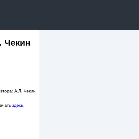
. Чекин
втора: А.Л. Чекин
качать
здесь
.