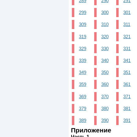
289
290
291
299
300
301
309
310
311
319
320
321
329
330
331
339
340
341
349
350
351
359
360
361
369
370
371
379
380
381
389
390
391
Приложение
Часть 1