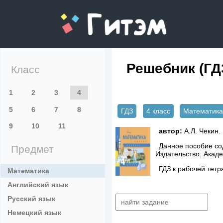
gitem.me
Решебник (ГДЗ
Класс
1
2
3
4
5
6
7
8
ГДЗ
4 класс
Математика
9
10
11
автор:
А.Л. Чекин.
Данное пособие сод
Предмет
Издательство: Акад
ГДЗ к рабочей тетр
Математика
Английский язык
Русский язык
Немецкий язык