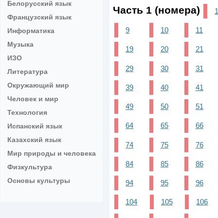
Белорусский язык
Часть 1 (номера)
Французский язык
9
10
11
Информатика
Музыка
19
20
21
ИЗО
29
30
31
Литература
Окружающий мир
39
40
41
Человек и мир
49
50
51
Технология
64
65
66
Испанский язык
Казахский язык
74
75
76
Мир природы и человека
84
85
86
Физкультура
Основы культуры
94
95
96
104
105
106