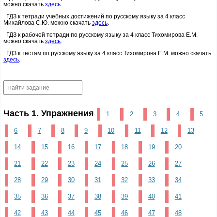
можно скачать
здесь
.
ГДЗ к тетради учебных достижений по русскому языку за 4 класс
Михайлова С.Ю. можно скачать
здесь
.
ГДЗ к рабочей тетради по русскому языку за 4 класс Тихомирова Е.М.
можно скачать
здесь
.
ГДЗ к тестам по русскому языку за 4 класс Тихомирова Е.М. можно скачать
здесь
.
Часть 1. Упражнения
1
2
3
4
5
6
7
8
9
10
11
12
13
14
15
16
17
18
19
20
21
22
23
24
25
26
27
28
29
30
31
32
33
34
35
36
37
38
39
40
41
42
43
44
45
46
47
48