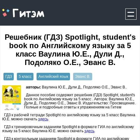
gitem.me
Решебник (ГДЗ) Spotlight, student's
book по Английскому языку за 5
класс Ваулина Ю.Е., Дули Д.,
Подоляко О.Е., Эванс В.
ГДЗ
5 класс
Английский язык
Эванс В.
авторы:
Ваулина Ю.Е., Дули Д., Подоляко О.Е., Эванс В..
Данное пособие содержит решебник (ГДЗ) Spotlight, student's
book по Английскому языку за 5 класс . Автора: Ваулина Ю.Е.,
Дули Д., Подоляко О.Е., Эванс В. Издательство: Просвещение.
Полные и подробные ответы к упражнениям на Гитем
ГДЗ к рабочей тетради Spotlight по английскому языку за 5 класс Ваулина
Ю.Е. можно скачать
здесь
.
ГДЗ к тренировочным заданиям Spotlight в формате ГИА по английскому
языку за 5 класс Ваулина Ю.Е. можно скачать
здесь
.
ГДЗ к контрольным заданиям Spotlight в формате ГИА по английскому