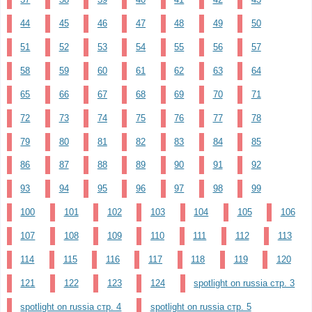
44
45
46
47
48
49
50
51
52
53
54
55
56
57
58
59
60
61
62
63
64
65
66
67
68
69
70
71
72
73
74
75
76
77
78
79
80
81
82
83
84
85
86
87
88
89
90
91
92
93
94
95
96
97
98
99
100
101
102
103
104
105
106
107
108
109
110
111
112
113
114
115
116
117
118
119
120
121
122
123
124
spotlight on russia стр. 3
spotlight on russia стр. 4
spotlight on russia стр. 5