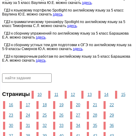
языку за 5 класс Ваулина Ю.Е. можно скачать
здесь
.
ГДЗ к языковому портфелю Spotlight по английскому языку за 5 класс
Ваулина Ю.Е. можно скачать
здесь
.
ГДЗ к грамматическому тренажёру Spotlight по английскому языку за 5
класс Тимофеева С.Л. можно скачать
здесь
.
ГДЗ к сборнику упражнений по английскому языку за 5 класс Барашкова
Е.А. можно скачать
здесь
.
ГДЗ к сборнику устных тем для подготовки к ОГЭ по английскому языку за
5-9 классы Смирнов Ю.А. можно скачать
здесь
.
ГДЗ к проверочным работам по английскому языку за 5 класс Барашкова
Е.А. можно скачать
здесь
.
Страницы
10
11
12
13
14
15
16
17
18
19
20
21
22
23
24
25
26
27
28
29
30
31
32
33
34
35
36
37
38
39
40
41
42
43