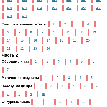
443
444
445
446
447
448
449
450
451
454
455
457
458
459
460
461
Самостоятельные работы
1
2
3
4
5
6
7
8
9
10
11
12
13
14
15
16
17
18
19
20
21
22
23
24
Часть 2
Обводим линии
1
2
3
4
5
6
7
Магические квадраты
1
2
3
4
5
Последняя цифра
1
2
3
4
5
6
7
8
9
10
Фигурные числа
1
2
3
4
5
6