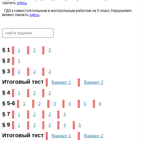
скачать
здесь
.
ГДЗ к самостоятельным и контрольным работам за 5 класс Нарушевич
можно скачать
здесь
.
§ 1
1
2
3
§ 2
1
§ 3
1
2
3
Итоговый тест
Вариант 1
Вариант 2
§ 4
1
2
3
§ 5-6
1
2
3
4
5
6
§ 7
1
2
3
4
§ 9
1
2
3
4
5
Итоговый тест
Вариант 1
Вариант 2