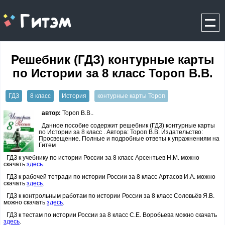
gitem.me
Решебник (ГДЗ) контурные карты
по Истории за 8 класс Тороп В.В.
ГДЗ
8 класс
История
контурные карты Тороп
автор:
Тороп В.В..
Данное пособие содержит решебник (ГДЗ) контурные карты
по Истории за 8 класс . Автора: Тороп В.В. Издательство:
Просвещение. Полные и подробные ответы к упражнениям на
Гитем
ГДЗ к учебнику по истории России за 8 класс Арсентьев Н.М. можно
скачать
здесь
.
ГДЗ к рабочей тетради по истории России за 8 класс Артасов И.А. можно
скачать
здесь
.
ГДЗ к контрольным работам по истории России за 8 класс Соловьёв Я.В.
можно скачать
здесь
.
ГДЗ к тестам по истории России за 8 класс С.Е. Воробьева можно скачать
здесь
.