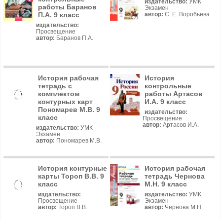
издательство:
УМК
работы Баранов
Экзамен
П.А. 9 класс
автор:
С. Е. Воробьева
издательство:
Просвещение
автор:
Баранов П.А.
История рабочая
История
тетрадь с
контрольные
комплектом
работы Артасов
контурных карт
И.А. 9 класс
Пономарев М.В. 9
издательство:
класс
Просвещение
автор:
Артасов И.А.
издательство:
УМК
Экзамен
автор:
Пономарев М.В.
История контурные
История рабочая
карты Тороп В.В. 9
тетрадь Чернова
класс
М.Н. 9 класс
издательство:
издательство:
УМК
Просвещение
Экзамен
автор:
Тороп В.В.
автор:
Чернова М.Н.