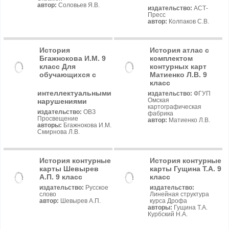
автор:
Соловьев Я.В.
издательство:
АСТ-
Пресс
автор:
Колпаков С.В.
История
История атлас с
Бгажнокова И.М. 9
комплектом
класс Для
контурных карт
обучающихся с
Матиенко Л.В. 9
класс
интеллектуальными
издательство:
ФГУП
Омская
нарушениями
картографическая
издательство:
ОВЗ
фабрика
Просвещение
автор:
Матиенко Л.В.
авторы:
Бгажнокова И.М.
Смирнова Л.В.
История контурные
История контурные
карты Шевырев
карты Гущина Т.А. 9
А.П. 9 класс
класс
издательство:
Русское
издательство:
слово
Линейная структура
автор:
Шевырев А.П.
курса Дрофа
авторы:
Гущина Т.А.
Курбский Н.А.