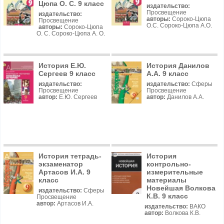
Цюпа О. С. 9 класс
издательство:
Просвещение
издательство:
авторы:
Сороко-Цюпа
Просвещение
О.С. Сороко-Цюпа А.О.
авторы:
Сороко-Цюпа
О. С. Сороко-Цюпа А. О.
История Е.Ю.
История Данилов
Сергеев 9 класс
А.А. 9 класс
издательство:
издательство:
Сферы
Просвещение
Просвещение
автор:
Е.Ю. Сергеев
автор:
Данилов А.А.
История тетрадь-
История
экзаменатор
контрольно-
Артасов И.А. 9
измерительные
класс
материалы
Новейшая Волкова
издательство:
Сферы
К.В. 9 класс
Просвещение
автор:
Артасов И.А.
издательство:
ВАКО
автор:
Волкова К.В.