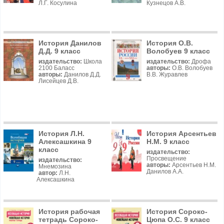
Л.Г. Косулина
Кузнецов А.В.
История Данилов
История О.В.
Д.Д. 9 класс
Волобуев 9 класс
издательство:
Школа
издательство:
Дрофа
2100 Баласс
авторы:
О.В. Волобуев
авторы:
Данилов Д.Д.
В.В. Журавлев
Лисейцев Д.В.
История Л.Н.
История Арсентьев
Алексашкина 9
Н.М. 9 класс
класс
издательство:
Просвещение
издательство:
авторы:
Арсентьев Н.М.
Мнемозина
Данилов А.А.
автор:
Л.Н.
Алексашкина
История рабочая
История Сороко-
тетрадь Сороко-
Цюпа О.С. 9 класс