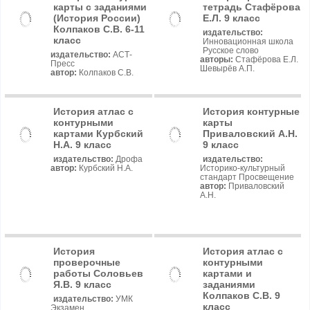
карты с заданиями
тетрадь Стафёрова
(История России)
Е.Л. 9 класс
Колпаков С.В. 6-11
издательство:
класс
Инновационная школа
Русское слово
издательство:
АСТ-
авторы:
Стафёрова Е.Л.
Пресс
Шевырёв А.П.
автор:
Колпаков С.В.
История атлас с
История контурные
контурными
карты
картами Курбский
Приваловский А.Н.
Н.А. 9 класс
9 класс
издательство:
Дрофа
издательство:
автор:
Курбский Н.А.
Историко-культурный
стандарт Просвещение
автор:
Приваловский
А.Н.
История
История атлас с
проверочные
контурными
работы Соловьев
картами и
Я.В. 9 класс
заданиями
Колпаков С.В. 9
издательство:
УМК
класс
Экзамен