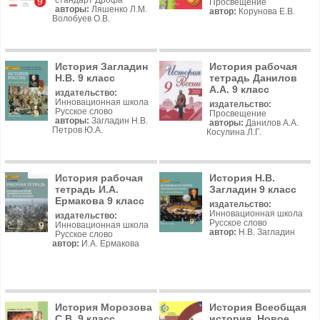
стандарт Дрофа
Просвещение
авторы:
Ляшенко Л.М.
автор:
Корунова Е.В.
Волобуев О.В.
История Загладин
История рабочая
Н.В. 9 класс
тетрадь Данилов
А.А. 9 класс
издательство:
Инновационная школа
издательство:
Русское слово
Просвещение
авторы:
Загладин Н.В.
авторы:
Данилов А.А.
Петров Ю.А.
Косулина Л.Г.
История рабочая
История Н.В.
тетрадь И.А.
Загладин 9 класс
Ермакова 9 класс
издательство:
Инновационная школа
издательство:
Русское слово
Инновационная школа
автор:
Н.В. Загладин
Русское слово
автор:
И.А. Ермакова
История Морозова
История Всеобщая
С.В. 9 класс
история. Новое