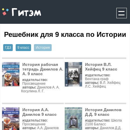
gitem.me
Решебник для 9 класса по Истории
ГДЗ
9 класс
История
История рабочая
История В.Л.
тетрадь Данилов А.
Хейфец 9 класс
А. 9 класс
издательство:
Вентана-граф
издательство:
авторы:
В.Л. Хейфец
Просвещение
Л.С. Хейфец
авторы:
Данилов А. А.
Косулина Л. Г.
История А.А.
История Данилов
Данилов 9 класс
Д.Д. 9 класс
издательство:
издательство:
Школа
Просвещение
2100 Баласс
авторы:
А.А. Данилов
авторы:
Данилов Д.Д.