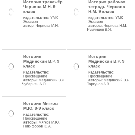
История тренажёр
История рабочая
Чернова М.Н. 9
тетрадь Чернова
класс
Н.М. 9 класс
издательство:
УМК
издательство:
УМК
Экзамен
Экзамен
автор:
Чернова М.Н.
авторы:
Чернова Н.М.
Румянцев В.Я.
История
История
Мединский В.Р. 9
Мединский В.Р. 9
класс
класс
издательство:
издательство:
Просвещение
Просвещение
авторы:
Мединский В.Р.
авторы:
Мединский В.Р.
Чубарьян А.О.
Торкунов А.В.
История Мягков
М.Ю. 8-9 класс
издательство:
Просвещение
авторы:
Мягков М.Ю.
Никифоров Ю.А.