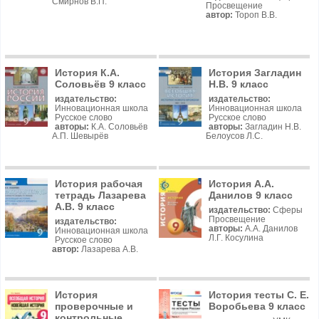
Смирнов В.П.
Просвещение
автор:
Тороп В.В.
История К.А.
История Загладин
Соловьёв 9 класс
Н.В. 9 класс
издательство:
издательство:
Инновационная школа
Инновационная школа
Русское слово
Русское слово
авторы:
К.А. Соловьёв
авторы:
Загладин Н.В.
А.П. Шевырёв
Белоусов Л.С.
История рабочая
История А.А.
тетрадь Лазарева
Данилов 9 класс
А.В. 9 класс
издательство:
Сферы
Просвещение
издательство:
авторы:
А.А. Данилов
Инновационная школа
Л.Г. Косулина
Русское слово
автор:
Лазарева А.В.
История
История тесты С. Е.
проверочные и
Воробьева 9 класс
контрольные