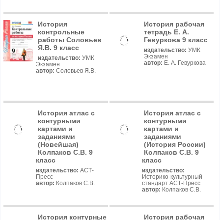
История
История рабочая
контрольные
тетрадь Е. А.
работы Соловьев
Гевуркова 9 класс
Я.В. 9 класс
издательство:
УМК
Экзамен
издательство:
УМК
автор:
Е. А. Гевуркова
Экзамен
автор:
Соловьев Я.В.
История атлас с
История атлас с
контурными
контурными
картами и
картами и
заданиями
заданиями
(Новейшая)
(История России)
Колпаков С.В. 9
Колпаков С.В. 9
класс
класс
издательство:
АСТ-
издательство:
Пресс
Историко-культурный
автор:
Колпаков С.В.
стандарт АСТ-Пресс
автор:
Колпаков С.В.
История контурные
История рабочая