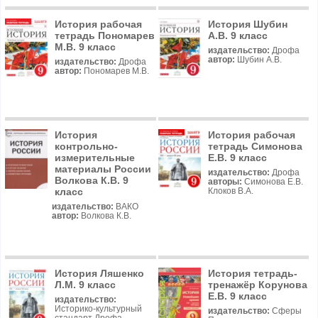
История рабочая
История Шубин
тетрадь Пономарев
А.В. 9 класс
М.В. 9 класс
издательство:
Дрофа
автор:
Шубин А.В.
издательство:
Дрофа
автор:
Пономарев М.В.
История
История рабочая
контрольно-
тетрадь Симонова
измерительные
Е.В. 9 класс
материалы России
издательство:
Дрофа
Волкова К.В. 9
авторы:
Симонова Е.В.
класс
Клоков В.А.
издательство:
ВАКО
автор:
Волкова К.В.
История Ляшенко
История тетрадь-
Л.М. 9 класс
тренажёр Корунова
Е.В. 9 класс
издательство:
Историко-культурный
издательство:
Сферы