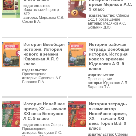
время Медяков А.С.
издательство:
9 класс
Издательский центр
БГУ
издательство:
Сферы
авторы:
Морозова С.В.
1-11 Просвещение
Сосно В.А.
авторы:
Медяков А.С.
Бовыкин Д.Ю.
История Всеобщая
История рабочая
история. История
тетрадь Всеобщая
нового времени
история. История
Юдовская А.Я. 9
нового времени
класс
Юдовская А.Я. 9
класс
издательство:
Просвещение
издательство:
авторы:
Юдовская А.Я.
Просвещение
Баранов П.А.
авторы:
Юдовская А.Я.
Баранов П.А.
История Новейшее
История тетрадь-
время, XX — начало
экзаменатор
XXI века Белоусов
Новейшее время,
Л.С. 9 класс
XX — начало XXI
века Тороп В.В. 9
издательство:
Сферы
класс
Просвещение
авторы:
Белоусов Л.С.
издательство:
Сферы