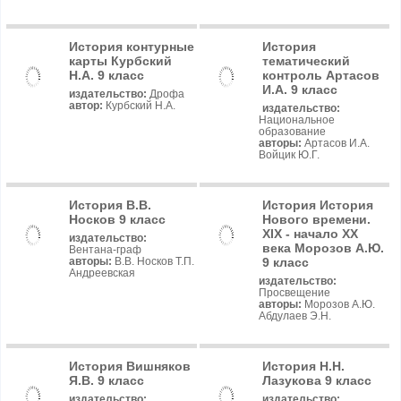
История контурные
История
карты Курбский
тематический
Н.А. 9 класс
контроль Артасов
И.А. 9 класс
издательство:
Дрофа
автор:
Курбский Н.А.
издательство:
Национальное
образование
авторы:
Артасов И.А.
Войцик Ю.Г.
История В.В.
История История
Носков 9 класс
Нового времени.
XIX - начало XX
издательство:
века Морозов А.Ю.
Вентана-граф
9 класс
авторы:
В.В. Носков Т.П.
Андреевская
издательство:
Просвещение
авторы:
Морозов А.Ю.
Абдулаев Э.Н.
История Вишняков
История Н.Н.
Я.В. 9 класс
Лазукова 9 класс
издательство:
издательство: