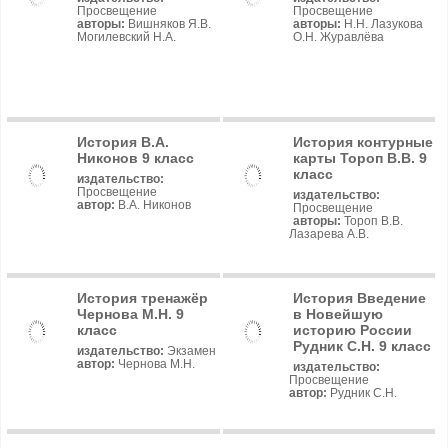
Просвещение
Просвещение
авторы:
Вишняков Я.В.
авторы:
Н.Н. Лазукова
Могилевский Н.А.
О.Н. Журавлёва
История В.А.
История контурные
Никонов 9 класс
карты Тороп В.В. 9
класс
издательство:
Просвещение
издательство:
автор:
В.А. Никонов
Просвещение
авторы:
Тороп В.В.
Лазарева А.В.
История тренажёр
История Введение
Чернова М.Н. 9
в Новейшую
класс
историю России
Рудник С.Н. 9 класс
издательство:
Экзамен
автор:
Чернова М.Н.
издательство:
Просвещение
автор:
Рудник С.Н.