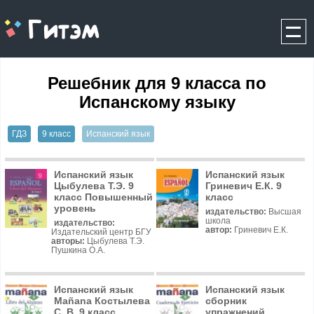
gitem.me
Решебник для 9 класса по
Испанскому языку
ГДЗ
9 класс
Испанский язык
Испанский язык
Испанский язык
Цыбулева Т.Э. 9
Гриневич Е.К. 9
класс Повышенный
класс
уровень
издательство:
Высшая
школа
издательство:
автор:
Гриневич Е.К.
Издательский центр БГУ
авторы:
Цыбулева Т.Э.
Пушкина О.А.
Испанский язык
Испанский язык
Mañana Костылева
сборник
С. В. 9 класс
упражнений