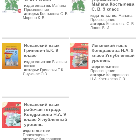
Mañana Костылева
издательство:
Mañana
С. В. 9 класс
Просвещение
авторы:
Костылева С. В.
издательство:
Mañana
Морено К. В.
Просвещение
авторы:
Костылева С. В.
Лопес Б. И.
Испанский язык
Испанский язык
Гриневич Е.К. 9
Кондрашова Н.А. 9
класс
класс Углубленный
уровень
издательство:
Высшая
школа
издательство:
авторы:
Гриневич Е.К.
Просвещение
Янукенас О.В.
авторы:
Кондрашова
Н.А. Костылева С.В.
Испанский язык
рабочая тетрадь
Кондрашова Н.А. 9
класс Углубленный
уровень
издательство:
Просвещение
авторы:
Кондрашова