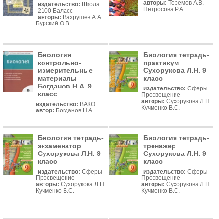
авторы:
Теремов А.В.
издательство:
Школа
Петросова Р.А.
2100 Баласс
авторы:
Вахрушев А.А.
Бурский О.В.
Биология
Биология тетрадь-
контрольно-
практикум
измерительные
Сухорукова Л.Н. 9
материалы
класс
Богданов Н.А. 9
издательство:
Сферы
класс
Просвещение
авторы:
Сухорукова Л.Н.
издательство:
ВАКО
Кучменко В.С.
автор:
Богданов Н.А.
Биология тетрадь-
Биология тетрадь-
экзаменатор
тренажер
Сухорукова Л.Н. 9
Сухорукова Л.Н. 9
класс
класс
издательство:
Сферы
издательство:
Сферы
Просвещение
Просвещение
авторы:
Сухорукова Л.Н.
авторы:
Сухорукова Л.Н.
Кучменко В.С.
Кучменко В.С.