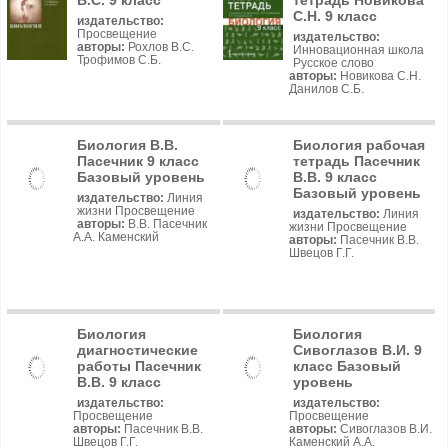
В.С. 9 класс
тетрадь Новикова
С.Н. 9 класс
издательство:
Просвещение
издательство:
авторы:
Рохлов В.С.
Инновационная школа
Трофимов С.Б.
Русское слово
авторы:
Новикова С.Н.
Данилов С.Б.
Биология В.В.
Биология рабочая
Пасечник 9 класс
тетрадь Пасечник
Базовый уровень
В.В. 9 класс
Базовый уровень
издательство:
Линия
жизни Просвещение
издательство:
Линия
авторы:
В.В. Пасечник
жизни Просвещение
А.А. Каменский
авторы:
Пасечник В.В.
Швецов Г.Г.
Биология
Биология
диагностические
Сивоглазов В.И. 9
работы Пасечник
класс Базовый
В.В. 9 класс
уровень
издательство:
издательство:
Просвещение
Просвещение
авторы:
Пасечник В.В.
авторы:
Сивоглазов В.И.
Швецов Г.Г.
Каменский А.А.