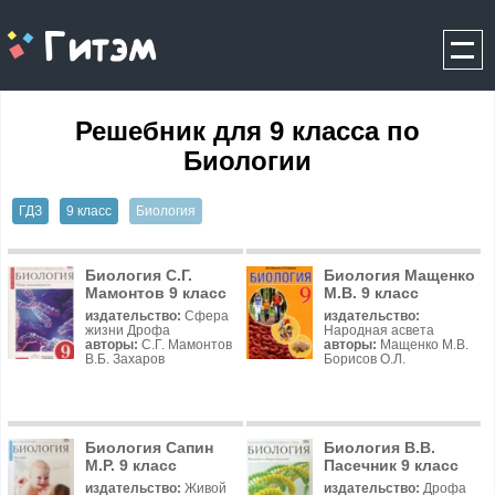
gitem.me
Решебник для 9 класса по
Биологии
ГДЗ
9 класс
Биология
Биология С.Г.
Биология Мащенко
Мамонтов 9 класс
М.В. 9 класс
издательство:
Сфера
издательство:
жизни Дрофа
Народная асвета
авторы:
С.Г. Мамонтов
авторы:
Мащенко М.В.
В.Б. Захаров
Борисов О.Л.
Биология Сапин
Биология В.В.
М.Р. 9 класс
Пасечник 9 класс
издательство:
Живой
издательство:
Дрофа