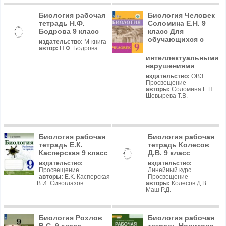
Биология рабочая
Биология Человек
тетрадь Н.Ф.
Соломина Е.Н. 9
Бодрова 9 класс
класс Для
обучающихся с
издательство:
М-книга
автор:
Н.Ф. Бодрова
интеллектуальными
нарушениями
издательство:
ОВЗ
Просвещение
авторы:
Соломина Е.Н.
Шевырева Т.В.
Биология рабочая
Биология рабочая
тетрадь Е.К.
тетрадь Колесов
Касперская 9 класс
Д.В. 9 класс
издательство:
издательство:
Просвещение
Линейный курс
авторы:
Е.К. Касперская
Просвещение
В.И. Сивоглазов
авторы:
Колесов Д.В.
Маш Р.Д.
Биология Рохлов
Биология рабочая