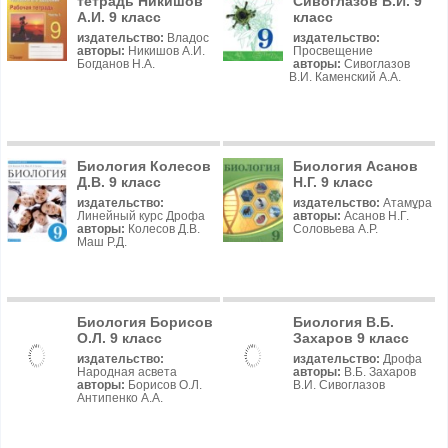
тетрадь Никишов
Сивоглазов В.И. 9
А.И. 9 класс
класс
издательство:
Владос
издательство:
авторы:
Никишов А.И.
Просвещение
Богданов Н.А.
авторы:
Сивоглазов
В.И. Каменский А.А.
Биология Колесов
Биология Асанов
Д.В. 9 класс
Н.Г. 9 класс
издательство:
издательство:
Атамұра
Линейный курс Дрофа
авторы:
Асанов Н.Г.
авторы:
Колесов Д.В.
Соловьева А.Р.
Маш Р.Д.
Биология Борисов
Биология В.Б.
О.Л. 9 класс
Захаров 9 класс
издательство:
издательство:
Дрофа
Народная асвета
авторы:
В.Б. Захаров
авторы:
Борисов О.Л.
В.И. Сивоглазов
Антипенко А.А.