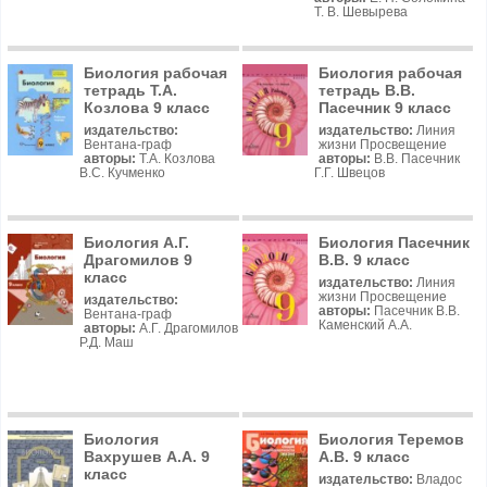
Т. В. Шевырева
Биология рабочая
Биология рабочая
тетрадь Т.А.
тетрадь В.В.
Козлова 9 класс
Пасечник 9 класс
издательство:
издательство:
Линия
Вентана-граф
жизни Просвещение
авторы:
Т.А. Козлова
авторы:
В.В. Пасечник
В.С. Кучменко
Г.Г. Швецов
Биология А.Г.
Биология Пасечник
Драгомилов 9
В.В. 9 класс
класс
издательство:
Линия
жизни Просвещение
издательство:
авторы:
Пасечник В.В.
Вентана-граф
Каменский А.А.
авторы:
А.Г. Драгомилов
Р.Д. Маш
Биология
Биология Теремов
Вахрушев А.А. 9
А.В. 9 класс
класс
издательство:
Владос