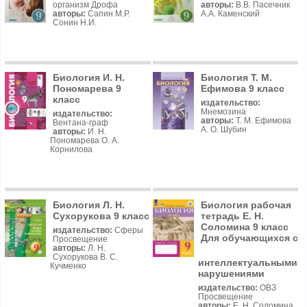
организм Дрофа
авторы:
В.В. Пасечник
авторы:
Сапин М.Р.
А.А. Каменский
Сонин Н.И.
Биология И. Н.
Биология Т. М.
Пономарева 9
Ефимова 9 класс
класс
издательство:
Мнемозина
издательство:
авторы:
Т. М. Ефимова
Вентана-граф
А. О. Шубин
авторы:
И. Н.
Пономарева О. А.
Корнилова
Биология Л. Н.
Биология рабочая
Сухорукова 9 класс
тетрадь Е. Н.
Соломина 9 класс
издательство:
Сферы
Для обучающихся с
Просвещение
авторы:
Л. Н.
Сухорукова В. С.
интеллектуальными
Кучменко
нарушениями
издательство:
ОВЗ
Просвещение
авторы:
Е. Н. Соломина