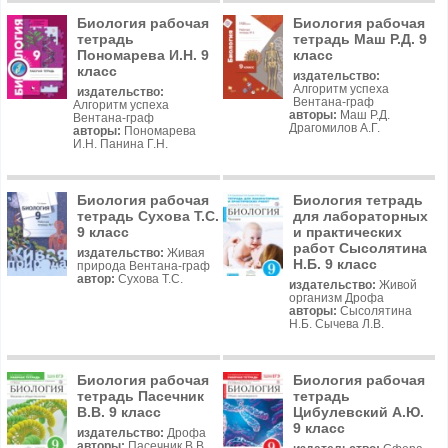
Биология рабочая
Биология рабочая
тетрадь
тетрадь Маш Р.Д. 9
Пономарева И.Н. 9
класс
класс
издательство:
Алгоритм успеха
издательство:
Вентана-граф
Алгоритм успеха
авторы:
Маш Р.Д.
Вентана-граф
Драгомилов А.Г.
авторы:
Пономарева
И.Н. Панина Г.Н.
Биология рабочая
Биология тетрадь
тетрадь Сухова Т.С.
для лабораторных
9 класс
и практических
работ Сысолятина
издательство:
Живая
Н.Б. 9 класс
природа Вентана-граф
автор:
Сухова Т.С.
издательство:
Живой
организм Дрофа
авторы:
Сысолятина
Н.Б. Сычева Л.В.
Биология рабочая
Биология рабочая
тетрадь Пасечник
тетрадь
В.В. 9 класс
Цибулевский А.Ю.
9 класс
издательство:
Дрофа
авторы:
Пасечник В.В.