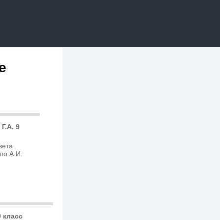
е
Г.А. 9
вета
по А.И.
 класс