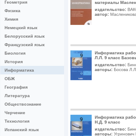
Геометрия
материалы Маслени
издательство:
ВАК
Физика
автор:
Масленикова
Химия
Немецкий язык
Белорусский язык
Французский язык
Информатика рабо
Биология
Л.Л. 9 класс Базо
История
издательство:
Бин
авторы:
Босова Л.Л
Информатика
ОБЖ
География
Литература
Обществознание
Черчение
Информатика рабо
Технология
Н.Д. 9 класс
издательство:
Бин
Испанский язык
авторы:
Угринович 