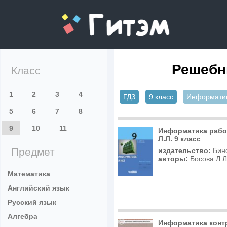
gitem.me
Решебн
Класс
1
2
3
4
ГДЗ
9 класс
Информати
5
6
7
8
9
10
11
Информатика рабо
Л.Л. 9 класс
Предмет
издательство:
Бин
авторы:
Босова Л.Л
Математика
Английский язык
Русский язык
Алгебра
Информатика конт