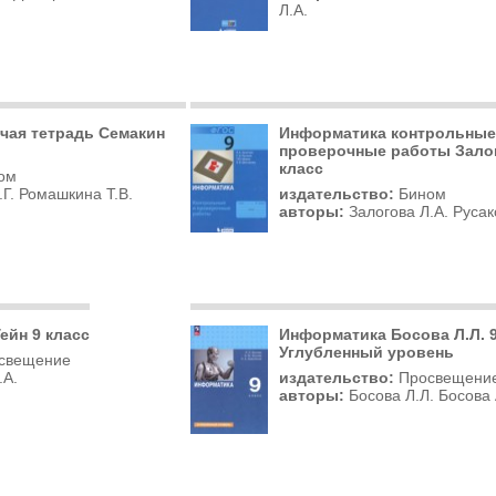
Л.А.
чая тетрадь Семакин
Информатика контрольные
проверочные работы Залог
класс
ом
Г. Ромашкина Т.В.
издательство:
Бином
авторы:
Залогова Л.А. Русак
ейн 9 класс
Информатика Босова Л.Л. 9
Углубленный уровень
свещение
.А.
издательство:
Просвещени
авторы:
Босова Л.Л. Босова