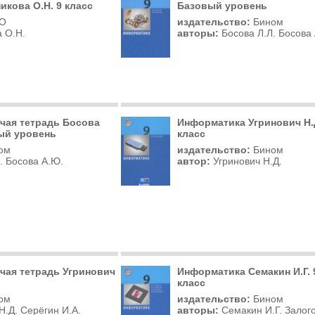
кова О.Н. 9 класс
Базовый уровень
О
издательство:
Бином
 О.Н.
авторы:
Босова Л.Л. Босова
чая тетрадь Босова
Информатика Угринович Н.
вый уровень
класс
ом
издательство:
Бином
. Босова А.Ю.
автор:
Угринович Н.Д.
чая тетрадь Угринович
Информатика Семакин И.Г. 
класс
ом
издательство:
Бином
Н.Д. Серёгин И.А.
авторы:
Семакин И.Г. Залог