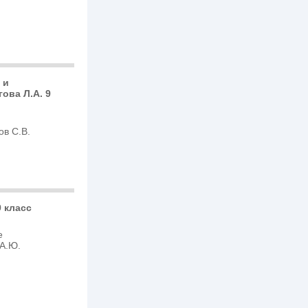
 и
ова Л.А. 9
ов С.В.
 класс
е
 А.Ю.