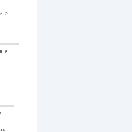
 А.Ю.
Д. 9
9
ова