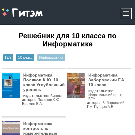
gitem.me
Решебник для 10 класса по
Информатике
ГДЗ
10 класс
Информатика
Информатика
Информатика
Поляков К.Ю. 10
Заборовский Г.А.
класс Углубленный
10 класс
уровень
издательство:
Издательский центр
издательство:
Бином
БГУ
авторы:
Поляков К.Ю.
авторы:
Заборовский
Еремин Е.А.
Г.А. Пупцев А.Е.
Информатика
контрольно-
измерительные