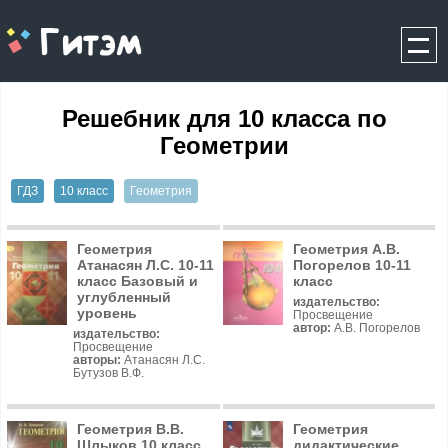
gitem.me
Решебник для 10 класса по
Геометрии
ГДЗ
10 класс
Геометрия
Геометрия
Геометрия А.В.
Атанасян Л.С. 10-11
Погорелов 10-11
класс Базовый и
класс
углубленный
издательство:
уровень
Просвещение
автор:
А.В. Погорелов
издательство:
Просвещение
авторы:
Атанасян Л.С.
Бутузов В.Ф.
Геометрия В.В.
Геометрия
Шлыков 10 класс
дидактические