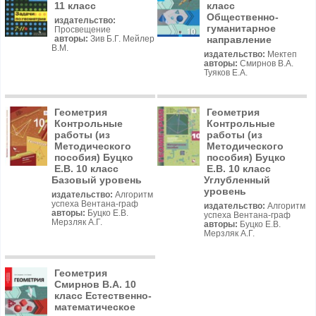
11 класс
класс
Общественно-
издательство:
гуманитарное
Просвещение
направление
авторы:
Зив Б.Г. Мейлер
В.М.
издательство:
Мектеп
авторы:
Смирнов В.А.
Туяков Е.А.
Геометрия
Геометрия
Контрольные
Контрольные
работы (из
работы (из
Методического
Методического
пособия) Буцко
пособия) Буцко
Е.В. 10 класс
Е.В. 10 класс
Базовый уровень
Углубленный
уровень
издательство:
Алгоритм
успеха Вентана-граф
издательство:
Алгоритм
авторы:
Буцко Е.В.
успеха Вентана-граф
Мерзляк А.Г.
авторы:
Буцко Е.В.
Мерзляк А.Г.
Геометрия
Смирнов В.А. 10
класс Естественно-
математическое