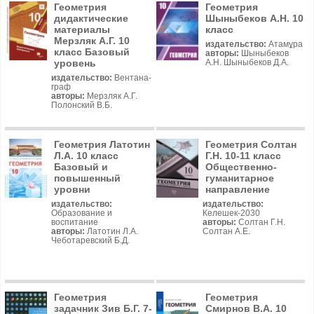
Геометрия
Геометрия
дидактические
Шыныбеков А.Н. 10
материалы
класс
Мерзляк А.Г. 10
издательство:
Атамұра
класс Базовый
авторы:
Шыныбеков
уровень
А.Н. Шыныбеков Д.А.
издательство:
Вентана-
граф
авторы:
Мерзляк А.Г.
Полонский В.Б.
Геометрия Латотин
Геометрия Солтан
Л.А. 10 класс
Г.Н. 10-11 класс
Базовый и
Общественно-
повышенный
гуманитарное
уровни
направление
издательство:
издательство:
Образование и
Келешек-2030
воспитание
авторы:
Солтан Г.Н.
авторы:
Латотин Л.А.
Солтан А.Е.
Чеботаревский Б.Д.
Геометрия
Геометрия
задачник Зив Б.Г. 7-
Смирнов В.А. 10