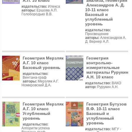
А.П. 10 класс
анализа, геометрия
Александров А. Д.
издательство:
Илекса
10-11 класс
авторы:
Ершова А.П.
Базовый и
Голобородько В.В.
углубленный
уровень
издательство:
Просвещение
авторы:
Александров А.
Д. Вернер А.Л.
Геометрия Мерзляк
Геометрия
А.Г. 10 класс
контрольно-
Базовый уровень
измерительные
материалы Рурукин
издательство:
А.Н. 10 класс
Вентана-граф
авторы:
Мерзляк А.Г.
издательство:
ВАКО
Номировский Д.А.
автор:
Рурукин А.Н.
Геометрия Мерзляк
Геометрия Бутузов
А.Г. 10 класс
В.Ф. 10-11 класс
Углубленный
Базовый и
уровень
углубленный
уровень
издательство:
Алгоритм успеха
издательство:
МГУ -