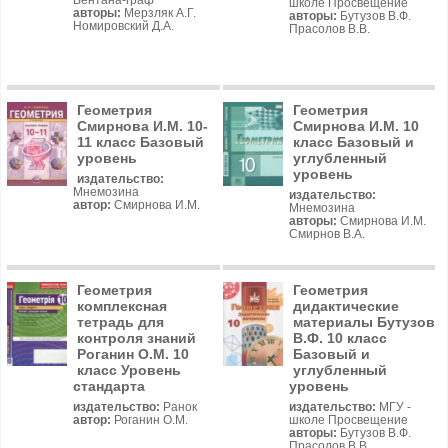
Вентана-граф
школе Просвещение
авторы:
Мерзляк А.Г.
авторы:
Бутузов В.Ф.
Номировский Д.А.
Прасолов В.В.
Геометрия
Геометрия
Смирнова И.М. 10-
Смирнова И.М. 10
11 класс Базовый
класс Базовый и
уровень
углубленный
уровень
издательство:
Мнемозина
издательство:
автор:
Смирнова И.М.
Мнемозина
авторы:
Смирнова И.М.
Смирнов В.А.
Геометрия
Геометрия
комплексная
дидактические
тетрадь для
материалы Бутузов
контроля знаний
В.Ф. 10 класс
Роганин О.М. 10
Базовый и
класс Уровень
углубленный
стандарта
уровень
издательство:
Ранок
издательство:
МГУ -
автор:
Роганин О.М.
школе Просвещение
авторы:
Бутузов В.Ф.
Прасолов В.В.