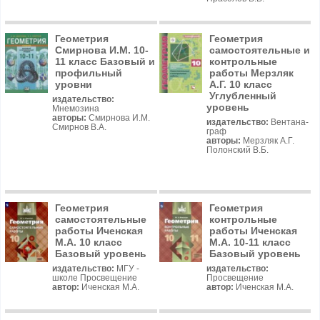
Геометрия
Геометрия
Смирнова И.М. 10-
самостоятельные и
11 класс Базовый и
контрольные
профильный
работы Мерзляк
уровни
А.Г. 10 класс
Углубленный
издательство:
уровень
Мнемозина
авторы:
Смирнова И.М.
издательство:
Вентана-
Смирнов В.А.
граф
авторы:
Мерзляк А.Г.
Полонский В.Б.
Геометрия
Геометрия
самостоятельные
контрольные
работы Иченская
работы Иченская
М.А. 10 класс
М.А. 10-11 класс
Базовый уровень
Базовый уровень
издательство:
МГУ -
издательство:
школе Просвещение
Просвещение
автор:
Иченская М.А.
автор:
Иченская М.А.