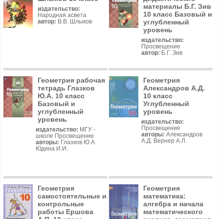
материалы Б.Г. Зив
издательство:
10 класс Базовый и
Народная асвета
углубленный
автор:
В.В. Шлыков
уровень
издательство:
Просвещение
автор:
Б.Г. Зив
Геометрия рабочая
Геометрия
тетрадь Глазков
Александров А.Д.
Ю.А. 10 класс
10 класс
Базовый и
Углубленный
углубленный
уровень
уровень
издательство:
Просвещение
издательство:
МГУ -
авторы:
Александров
школе Просвещение
А.Д. Вернер А.Л.
авторы:
Глазков Ю.А.
Юдина И.И.
Геометрия
Геометрия
самостоятельные и
математика:
контрольные
алгебра и начала
работы Ершова
математического