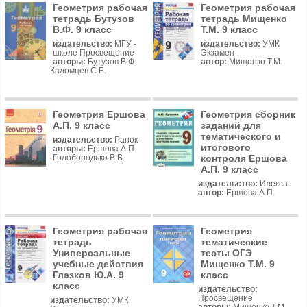
Геометрия рабочая
Геометрия рабочая
тетрадь Бутузов
тетрадь Мищенко
В.Ф. 9 класс
Т.М. 9 класс
издательство:
МГУ -
издательство:
УМК
школе Просвещение
Экзамен
авторы:
Бутузов В.Ф.
автор:
Мищенко Т.М.
Кадомцев С.Б.
Геометрия Ершова
Геометрия сборник
A.П. 9 класс
заданий для
тематического и
издательство:
Ранок
итогового
авторы:
Ершова A.П.
контроля Ершова
Голобородько B.В.
А.П. 9 класс
издательство:
Илекса
автор:
Ершова А.П.
Геометрия рабочая
Геометрия
тетрадь
тематические
Универсальные
тесты ОГЭ
учебные действия
Мищенко Т.М. 9
Глазков Ю.А. 9
класс
класс
издательство:
Просвещение
издательство:
УМК