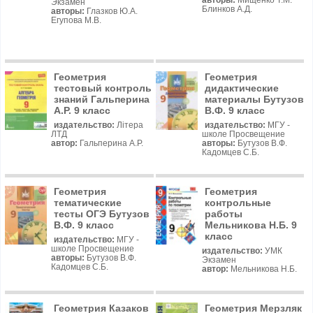
авторы:
Мищенко Т.М.
Экзамен
Блинков А.Д.
авторы:
Глазков Ю.А.
Егупова М.В.
Геометрия
Геометрия
тестовый контроль
дидактические
знаний Гальперина
материалы Бутузов
А.Р. 9 класс
В.Ф. 9 класс
издательство:
Лiтера
издательство:
МГУ -
ЛТД
школе Просвещение
автор:
Гальперина А.Р.
авторы:
Бутузов В.Ф.
Кадомцев С.Б.
Геометрия
Геометрия
тематические
контрольные
тесты ОГЭ Бутузов
работы
В.Ф. 9 класс
Мельникова Н.Б. 9
класс
издательство:
МГУ -
школе Просвещение
издательство:
УМК
авторы:
Бутузов В.Ф.
Экзамен
Кадомцев С.Б.
автор:
Мельникова Н.Б.
Геометрия Казаков
Геометрия Мерзляк