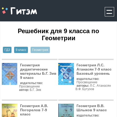
gitem.me
Решебник для 9 класса по
Геометрии
ГДЗ
9 класс
Геометрия
Геометрия
Геометрия Л.С.
дидактические
Атанасян 7-9 класс
материалы Б.Г. Зив
Базовый уровень
9 класс
издательство:
Просвещение
издательство:
авторы:
Л.С. Атанасян
Просвещение
В.Ф. Бутузов
автор:
Б.Г. Зив
Геометрия А.В.
Геометрия В.В.
Погорелов 7-9
Шлыков 9 класс
класс
издательство: