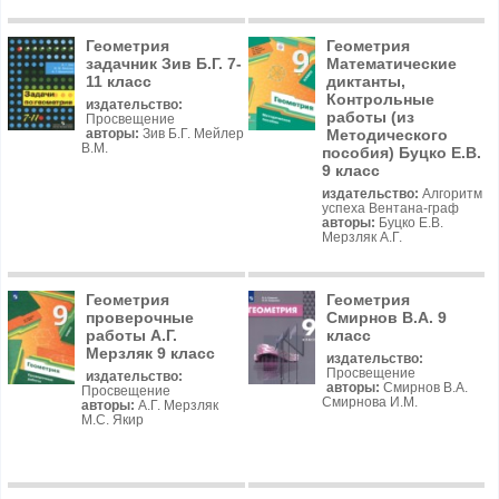
Геометрия
Геометрия
задачник Зив Б.Г. 7-
Математические
11 класс
диктанты,
Контрольные
издательство:
работы (из
Просвещение
Методического
авторы:
Зив Б.Г. Мейлер
В.М.
пособия) Буцко Е.В.
9 класс
издательство:
Алгоритм
успеха Вентана-граф
авторы:
Буцко Е.В.
Мерзляк А.Г.
Геометрия
Геометрия
проверочные
Смирнов В.А. 9
работы А.Г.
класс
Мерзляк 9 класс
издательство:
Просвещение
издательство:
авторы:
Смирнов В.А.
Просвещение
Смирнова И.М.
авторы:
А.Г. Мерзляк
М.С. Якир