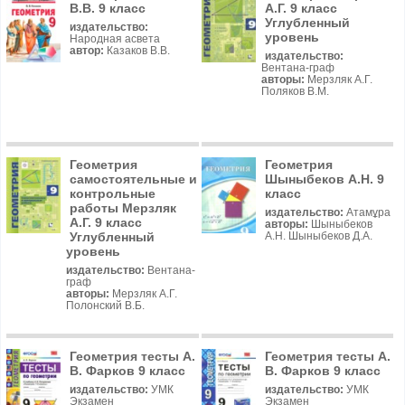
В.В. 9 класс
А.Г. 9 класс
Углубленный
издательство:
уровень
Народная асвета
автор:
Казаков В.В.
издательство:
Вентана-граф
авторы:
Мерзляк А.Г.
Поляков В.М.
Геометрия
Геометрия
самостоятельные и
Шыныбеков А.Н. 9
контрольные
класс
работы Мерзляк
издательство:
Атамұра
А.Г. 9 класс
авторы:
Шыныбеков
Углубленный
А.Н. Шыныбеков Д.А.
уровень
издательство:
Вентана-
граф
авторы:
Мерзляк А.Г.
Полонский В.Б.
Геометрия тесты А.
Геометрия тесты А.
В. Фарков 9 класс
В. Фарков 9 класс
издательство:
УМК
издательство:
УМК
Экзамен
Экзамен