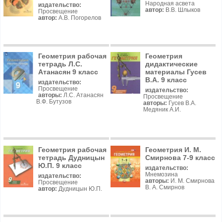
Народная асвета
издательство:
автор:
В.В. Шлыков
Просвещение
автор:
А.В. Погорелов
Геометрия рабочая
Геометрия
тетрадь Л.С.
дидактические
Атанасян 9 класс
материалы Гусев
В.А. 9 класс
издательство:
Просвещение
издательство:
авторы:
Л.С. Атанасян
Просвещение
В.Ф. Бутузов
авторы:
Гусев В.А.
Медяник А.И.
Геометрия рабочая
Геометрия И. М.
тетрадь Дудницын
Смирнова 7-9 класс
Ю.П. 9 класс
издательство:
Мнемозина
издательство:
авторы:
И. М. Смирнова
Просвещение
В. А. Смирнов
автор:
Дудницын Ю.П.