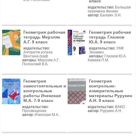
класс
издательство:
Большая
перемена Феникс
автор:
Балаян Э.Н.
Геометрия рабочая
Геометрия рабочая
тетрадь Мерзляк
тетрадь Глазков
А.Г. 9 класс
Ю.А. 9 класс
издательство:
издательство:
УМК
Алгоритм успеха
Экзамен
Вентана-граф
авторы:
Глазков Ю.А.
авторы:
Мерзляк А.Г.
Камаев П.М.
Полонский В.Б.
Геометрия
Геометрия
самостоятельные и
контрольно-
контрольные
измерительные
работы Иченская
материалы Рурукин
М.А. 7-9 класс
А.Н. 9 класс
издательство:
издательство:
ВАКО
Просвещение
автор:
Рурукин А.Н.
автор:
Иченская М.А.