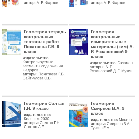
автор:
А. В. Фарков
автор:
А. В. Фарков
Геометрия тетрадь
Геометрия
контрольных
контрольные
тестовых работ
измерительные
Покатаева Г.В. 9
материалы (ким) А.
класс
Р. Рязановский 9
класс
издательство:
Контролируемые
издательство:
Экзамен
элементы содержания
авторы:
А. Р.
Фёдоров
Рязановский Д. Г. Мухин
авторы:
Покатаева Г.В.
Сайткулова О.В.
Геометрия Солтан
Геометрия
Г.Н. 9 класс
Смирнов В.А. 9
класс
издательство:
Келешек-2030
издательство:
Мектеп
авторы:
Солтан Г.Н.
авторы:
Смирнов В.А.
Солтан А.Е.
Туяков Е.А.