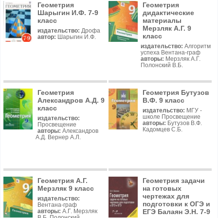
Геометрия
Геометрия
Шарыгин И.Ф. 7-9
дидактические
класс
материалы
Мерзляк А.Г. 9
издательство:
Дрофа
класс
автор:
Шарыгин И.Ф.
издательство:
Алгоритм
успеха Вентана-граф
авторы:
Мерзляк А.Г.
Полонский В.Б.
Геометрия
Геометрия Бутузов
Александров А.Д. 9
В.Ф. 9 класс
класс
издательство:
МГУ -
школе Просвещение
издательство:
авторы:
Бутузов В.Ф.
Просвещение
Кадомцев С.Б.
авторы:
Александров
А.Д. Вернер А.Л.
Геометрия А.Г.
Геометрия задачи
Мерзляк 9 класс
на готовых
чертежах для
издательство:
подготовки к ОГЭ и
Вентана-граф
ЕГЭ Балаян Э.Н. 7-9
авторы:
А.Г. Мерзляк
В.Б. Полонский