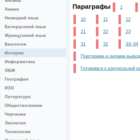
Физика
Параграфы
1
Химия
Немецкий язык
10
11
12
Белорусский язык
21
22
23
Французский язык
31
32
33–34
Биология
История
Повторяем и делаем вывод
Информатика
Готовимся к контрольной ра
ОБЖ
География
ИЗО
Литература
Обществознание
Черчение
Экология
Технология