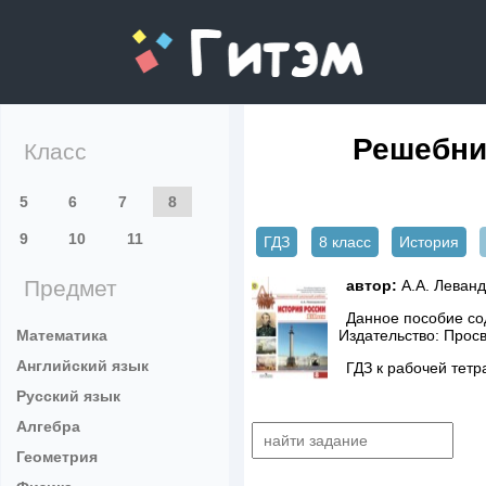
gitem.me
Решебник
Класс
5
6
7
8
9
10
11
ГДЗ
8 класс
История
Предмет
автор:
А.А. Леванд
Данное пособие сод
Математика
Издательство: Прос
Английский язык
ГДЗ к рабочей тетр
Русский язык
Алгебра
Геометрия