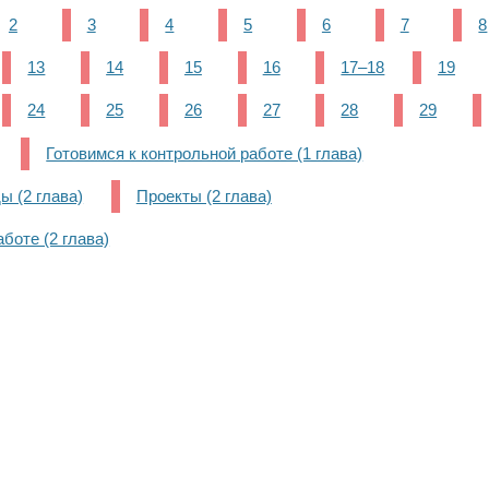
2
3
4
5
6
7
8
13
14
15
16
17–18
19
24
25
26
27
28
29
Готовимся к контрольной работе (1 глава)
ы (2 глава)
Проекты (2 глава)
боте (2 глава)