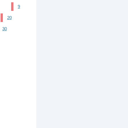
9
20
30