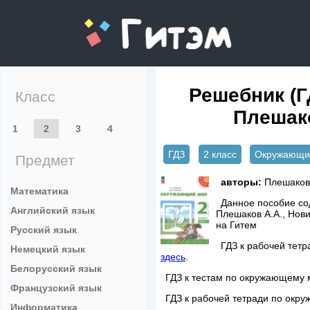
gitem.me
Решебник (Г
Класс
Плешако
1
2
3
4
ГДЗ
2 класс
Окружающи
Предмет
авторы:
Плешаков 
Математика
Данное пособие сод
Английский язык
Плешаков А.А., Нов
на Гитем
Русский язык
ГДЗ к рабочей тет
Немецкий язык
здесь
.
Белорусский язык
ГДЗ к тестам по окружающему 
Французский язык
ГДЗ к рабочей тетради по окру
Информатика