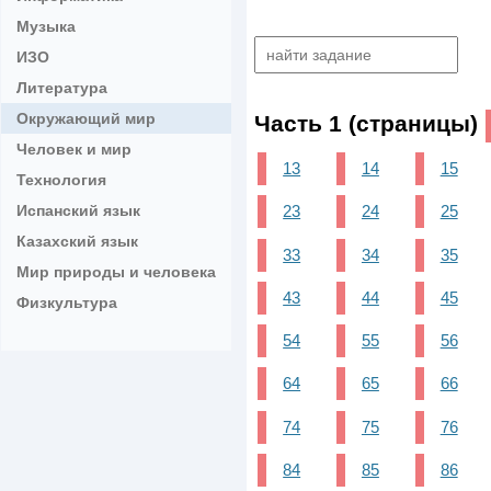
Музыка
ИЗО
Литература
Окружающий мир
Часть 1 (страницы)
Человек и мир
13
14
15
Технология
Испанский язык
23
24
25
Казахский язык
33
34
35
Мир природы и человека
43
44
45
Физкультура
54
55
56
64
65
66
74
75
76
84
85
86