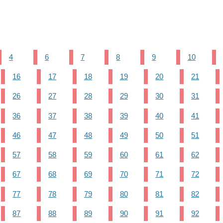
4
6
7
8
9
10
16
17
18
19
20
21
26
27
28
29
30
31
36
37
38
39
40
41
46
47
48
49
50
51
57
58
59
60
61
62
67
68
69
70
71
72
77
78
79
80
81
82
87
88
89
90
91
92