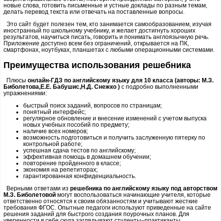
новые слова, готовить письменные и устные доклады по разным темам,
делать перевод текста или отвечать на поставленные вопросы.
Это сайт будет полезен тем, кто занимается самообразованием, изучая
иностранный по школьному учебнику, и желает достигнуть хороших
результатов, научиться писать, говорить и понимать англоязычную речь.
Приложение доступно всем без ограничений, открывается на ПК,
смартфонах, ноутбуках, планшетах с любыми операционными системами.
Преимущества использования решебника
Плюсы
онлайн-ГДЗ по английскому языку для 10 класса (авторы: М.З.
Биболетова,Е.Е. Бабушис,Н.Д. Снежко )
с подробно выполненными
упражнениями:
быстрый поиск заданий, вопросов по страницам;
понятный интерфейс;
регулярное обновление и внесение изменений с учетом выпуска
новых учебных пособий по предмету;
наличие всех номеров;
возможность подготовиться и получить заслуженную пятерку по
контрольной работе;
успешная сдача тестов по английскому;
эффективная помощь в домашнем обучении;
повторение пройденного в классе;
экономия на репетиторах;
гарантированная конфиденциальность.
Верными ответами из
решебника по английскому языку под авторством
М.З. Биболетовой
могут воспользоваться начинающие учителя, которые
ответственно относятся к своим обязанностям и учитывают жесткие
требования ФГОС. Опытные педагоги используют приведенные на сайте
решения заданий для быстрого создания поурочных планов. Для
уверенности в себе сюда заглядывают студенты–практиканты,