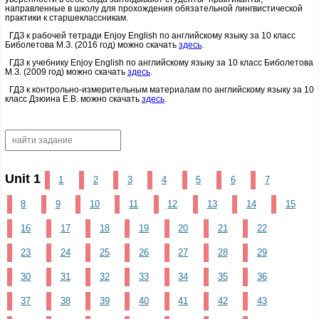
направленные в школу для прохождения обязательной лингвистической
практики к старшеклассникам.
ГДЗ к рабочей тетради Enjoy English по английскому языку за 10 класс
Биболетова М.З. (2016 год) можно скачать
здесь
.
ГДЗ к учебнику Enjoy English по английскому языку за 10 класс Биболетова
М.З. (2009 год) можно скачать
здесь
.
ГДЗ к контрольно-измерительным материалам по английскому языку за 10
класс Дзюина Е.В. можно скачать
здесь
.
Unit 1
1
2
3
4
5
6
7
8
9
10
11
12
13
14
15
16
17
18
19
20
21
22
23
24
25
26
27
28
29
30
31
32
33
34
35
36
37
38
39
40
41
42
43