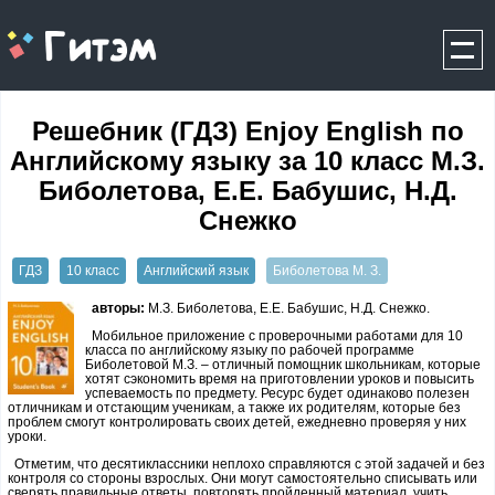
gitem.me
Решебник (ГДЗ) Enjoy English по
Английскому языку за 10 класс М.З.
Биболетова, Е.Е. Бабушис, Н.Д.
Снежко
ГДЗ
10 класс
Английский язык
Биболетова М. З.
авторы:
М.З. Биболетова, Е.Е. Бабушис, Н.Д. Снежко.
Мобильное приложение с проверочными работами для 10
класса по английскому языку по рабочей программе
Биболетовой М.З. – отличный помощник школьникам, которые
хотят сэкономить время на приготовлении уроков и повысить
успеваемость по предмету. Ресурс будет одинаково полезен
отличникам и отстающим ученикам, а также их родителям, которые без
проблем смогут контролировать своих детей, ежедневно проверяя у них
уроки.
Отметим, что десятиклассники неплохо справляются с этой задачей и без
контроля со стороны взрослых. Они могут самостоятельно списывать или
сверять правильные ответы, повторять пройденный материал, учить