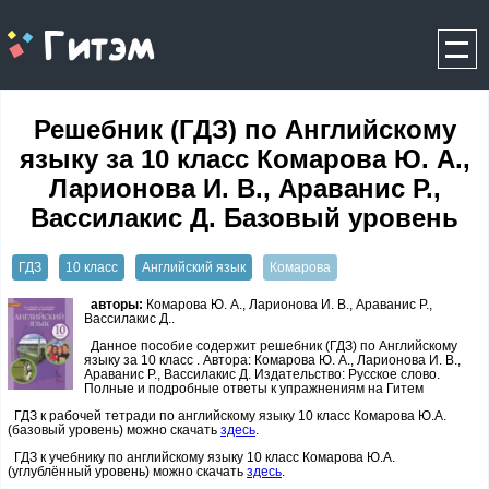
gitem.me
Решебник (ГДЗ) по Английскому
языку за 10 класс Комарова Ю. А.,
Ларионова И. В., Араванис Р.,
Вассилакис Д. Базовый уровень
ГДЗ
10 класс
Английский язык
Комарова
авторы:
Комарова Ю. А., Ларионова И. В., Араванис Р.,
Вассилакис Д..
Данное пособие содержит решебник (ГДЗ) по Английскому
языку за 10 класс . Автора: Комарова Ю. А., Ларионова И. В.,
Араванис Р., Вассилакис Д. Издательство: Русское слово.
Полные и подробные ответы к упражнениям на Гитем
ГДЗ к рабочей тетради по английскому языку 10 класс Комарова Ю.А.
(базовый уровень) можно скачать
здесь
.
ГДЗ к учебнику по английскому языку 10 класс Комарова Ю.А.
(углублённый уровень) можно скачать
здесь
.