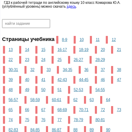
ГДЗ к рабочей тетради по английскому языку 10 класс Комарова Ю.А.
(углублённый уровень) можно скачать
здесь
.
Страницы учебника
8-9
10
11
12
13
14
15
16-17
18-19
20
21
22
23
24
25
26-27
28-29
30-31
32
33
34-35
36
37
38
39
40
41
42-43
44-45
46
47
48
49
50
51
52-53
54-55
56-57
58-59
60-61
62
63
64
65
66
67
68-69
70-71
72
73
74
75
76
77
78-79
80-81
82-83
84-85
86-87
88
89
90