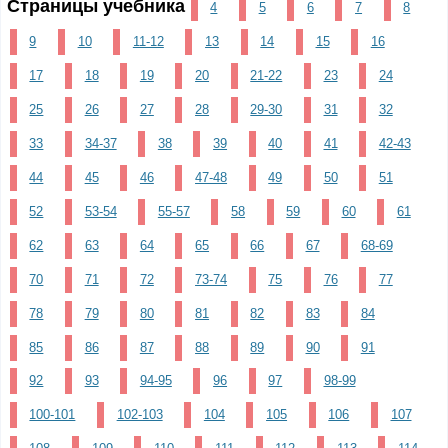
Страницы учебника
4
5
6
7
8
9
10
11-12
13
14
15
16
17
18
19
20
21-22
23
24
25
26
27
28
29-30
31
32
33
34-37
38
39
40
41
42-43
44
45
46
47-48
49
50
51
52
53-54
55-57
58
59
60
61
62
63
64
65
66
67
68-69
70
71
72
73-74
75
76
77
78
79
80
81
82
83
84
85
86
87
88
89
90
91
92
93
94-95
96
97
98-99
100-101
102-103
104
105
106
107