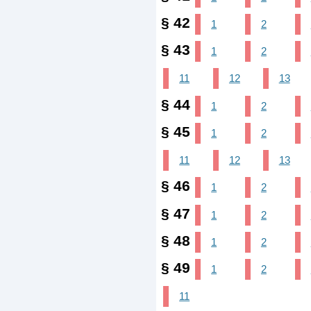
§ 42
1
2
§ 43
1
2
11
12
13
§ 44
1
2
§ 45
1
2
11
12
13
§ 46
1
2
§ 47
1
2
§ 48
1
2
§ 49
1
2
11