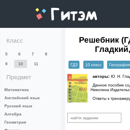
gitem.me
Решебник (ГД
Класс
Гладкий
5
6
7
8
9
10
11
ГДЗ
10 класс
География
Предмет
авторы:
Ю. Н. Гла
Данное пособие сод
Математика
Николина Издательс
Английский язык
Ответы к тренажер
Русский язык
Алгебра
Геометрия