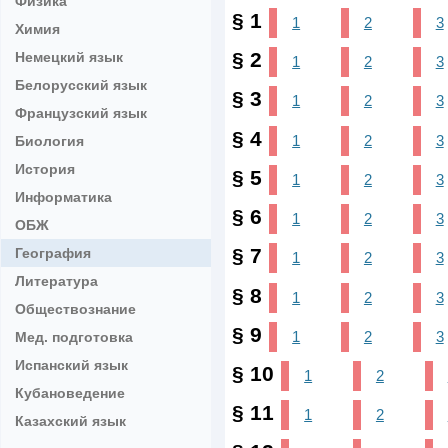
Физика
§ 1
1
2
3
Химия
§ 2
Немецкий язык
1
2
3
Белорусский язык
§ 3
1
2
3
Французский язык
§ 4
1
2
3
Биология
История
§ 5
1
2
3
Информатика
§ 6
1
2
3
ОБЖ
§ 7
География
1
2
3
Литература
§ 8
1
2
3
Обществознание
§ 9
1
2
3
Мед. подготовка
Испанский язык
§ 10
1
2
Кубановедение
§ 11
1
2
Казахский язык