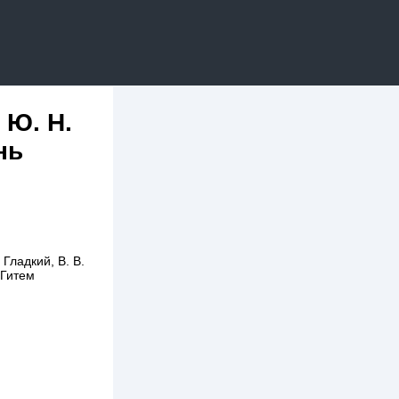
 Ю. Н.
нь
Гладкий, В. В.
 Гитем