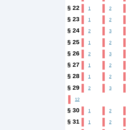
§ 22
1
2
§ 23
1
2
§ 24
2
3
§ 25
1
2
§ 26
2
3
§ 27
1
2
§ 28
1
2
§ 29
2
3
12
§ 30
1
2
§ 31
1
2