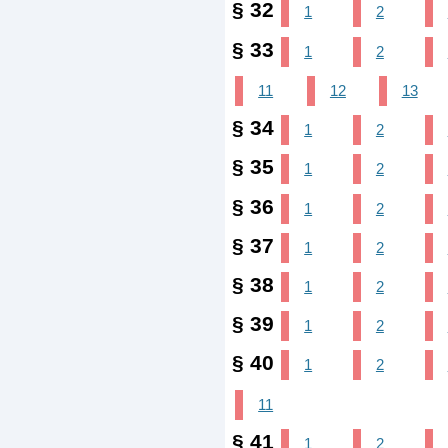
§ 32
1
2
§ 33
1
2
11
12
13
§ 34
1
2
§ 35
1
2
§ 36
1
2
§ 37
1
2
§ 38
1
2
§ 39
1
2
§ 40
1
2
11
§ 41
1
2