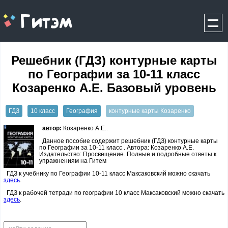
gitem.me
Решебник (ГДЗ) контурные карты
по Географии за 10‐11 класс
Козаренко А.Е. Базовый уровень
ГДЗ
10 класс
География
контурные карты Козаренко
автор:
Козаренко А.Е..
Данное пособие содержит решебник (ГДЗ) контурные карты
по Географии за 10‐11 класс . Автора: Козаренко А.Е.
Издательство: Просвещение. Полные и подробные ответы к
упражнениям на Гитем
ГДЗ к учебнику по Географии 10-11 класс Максаковский можно скачать
здесь
.
ГДЗ к рабочей тетради по географии 10 класс Максаковский можно скачать
здесь
.