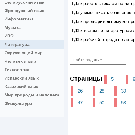
Белорусский язык
ГДЗ к работе с текстом по лит
Французский язык
ГДЗ учимся писать сочинение п
Информатика
ГДЗ к предварительному контр
Музыка
ГДЗ к тестам по литературному
ИЗО
ГДЗ к рабочей тетради по лите
Литература
Окружающий мир
Человек и мир
Технология
Страницы
Испанский язык
5
Казахский язык
26
28
30
Мир природы и человека
47
50
53
Физкультура