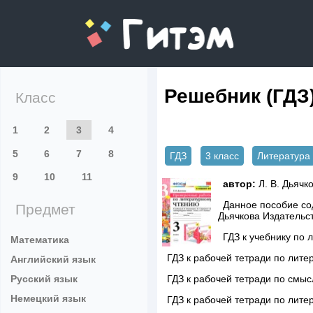
gitem.me
Решебник (ГДЗ
Класс
1
2
3
4
5
6
7
8
ГДЗ
3 класс
Литература
9
10
11
автор:
Л. В. Дьячк
Данное пособие сод
Предмет
Дьячкова Издательс
ГДЗ к учебнику по
Математика
ГДЗ к рабочей тетради по лите
Английский язык
Русский язык
ГДЗ к рабочей тетради по смы
Немецкий язык
ГДЗ к рабочей тетради по лите