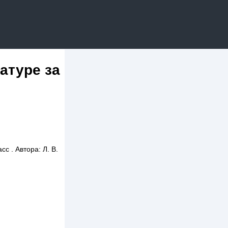
атуре за
с . Автора: Л. В.
.