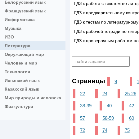
Белорусский язык
ГДЗ к работе с текстом по лит
Французский язык
ГДЗ к предварительному контр
Информатика
ГДЗ к тестам по литературному
Музыка
ГДЗ к рабочей тетради по лите
ИЗО
ГДЗ к проверочным работам по
Литература
Окружающий мир
Человек и мир
Технология
Страницы
Испанский язык
9
Казахский язык
22
24
25-26
Мир природы и человека
38-39
40
42
Физкультура
57
58-59
60
72
74
75