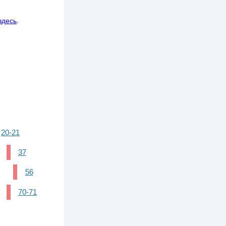
здесь
.
20-21
37
56
70-71