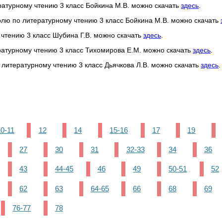
ературному чтению 3 класс Бойкина М.В. можно скачать
здесь
.
олю по литературному чтению 3 класс Бойкина М.В. можно скачать
 чтению 3 класс Шубина Г.В. можно скачать
здесь
.
ратурному чтению 3 класс Тихомирова Е.М. можно скачать
здесь
.
 литературному чтению 3 класс Дьячкова Л.В. можно скачать
здесь
.
10-11
12
14
15-16
17
19
27
30
31
32-33
34
36
43
44-45
46
49
50-51
52
62
63
64-65
66
68
69
76-77
78