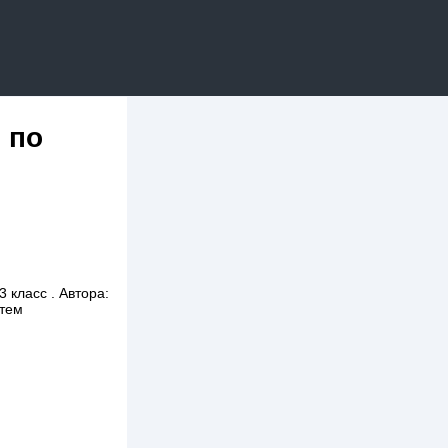
 по
 класс . Автора:
итем
.