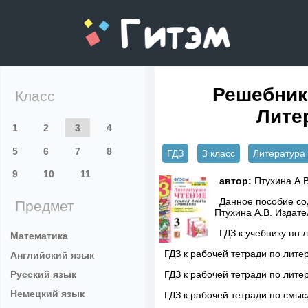
gitem.me
Решебник 
Класс
Литер
1
2
3
4
5
6
7
8
ГДЗ
3 класс
Литература
9
10
11
автор:
Птухина А.В
Данное пособие сод
Предмет
Птухина А.В. Издат
ГДЗ к учебнику по
Математика
ГДЗ к рабочей тетради по лите
Английский язык
Русский язык
ГДЗ к рабочей тетради по лите
Немецкий язык
ГДЗ к рабочей тетради по смы