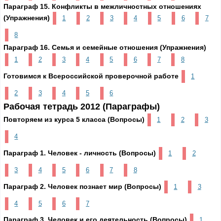
Параграф 15. Конфликты в межличностных отношениях
(Упражнения)
1
2
3
4
5
6
7
8
Параграф 16. Семья и семейные отношения (Упражнения)
1
2
3
4
5
6
7
8
Готовимся к Всероссийской проверочной работе
1
2
3
4
5
6
Рабочая тетрадь 2012 (Параграфы)
Повторяем из курса 5 класса (Вопросы)
1
2
3
4
Параграф 1. Человек - личность (Вопросы)
1
2
3
4
5
6
7
8
Параграф 2. Человек познает мир (Вопросы)
1
3
4
5
6
7
Параграф 3. Человек и его деятельность (Вопросы)
1