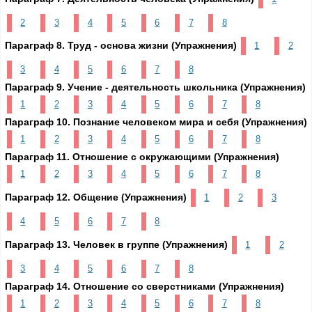
2
3
4
5
6
7
8
Параграф 8. Труд - основа жизни (Упражнения)
1
2
3
4
5
6
7
8
Параграф 9. Учение - деятельность школьника (Упражнения)
1
2
3
4
5
6
7
8
Параграф 10. Познание человеком мира и себя (Упражнения)
1
2
3
4
5
6
7
8
Параграф 11. Отношение с окружающими (Упражнения)
1
2
3
4
5
6
7
8
Параграф 12. Общение (Упражнения)
1
2
3
4
5
6
7
8
Параграф 13. Человек в группе (Упражнения)
1
2
3
4
5
6
7
8
Параграф 14. Отношение со сверстниками (Упражнения)
1
2
3
4
5
6
7
8