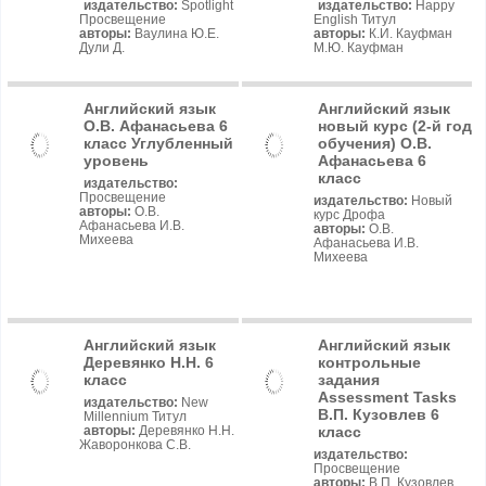
издательство:
Spotlight
издательство:
Happy
Просвещение
English Титул
авторы:
Ваулина Ю.Е.
авторы:
К.И. Кауфман
Дули Д.
М.Ю. Кауфман
Английский язык
Английский язык
О.В. Афанасьева 6
новый курс (2-й год
класс Углубленный
обучения) О.В.
уровень
Афанасьева 6
класс
издательство:
Просвещение
издательство:
Новый
авторы:
О.В.
курс Дрофа
Афанасьева И.В.
авторы:
О.В.
Михеева
Афанасьева И.В.
Михеева
Английский язык
Английский язык
Деревянко Н.Н. 6
контрольные
класс
задания
Assessment Tasks
издательство:
New
В.П. Кузовлев 6
Millennium Титул
класс
авторы:
Деревянко Н.Н.
Жаворонкова С.В.
издательство:
Просвещение
авторы:
В.П. Кузовлев