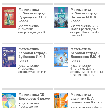
Математика
Математика
рабочая тетрадь
рабочая тетрадь
Рудницкая В.Н. 6
Потапов М.К. 6
класс
класс
издательство:
издательство:
МГУ -
Мнемозина
школе Просвещение
автор:
Рудницкая В.Н.
авторы:
Потапов М.К.
Шевкин А.В.
Математика
Математика
рабочая тетрадь
рабочая тетрадь
Зубарева И.И. 6
Беленкова Е.Ю. 6
класс
класс
издательство:
издательство:
Мнемозина
Интеллект, Центр
автор:
Зубарева И.И.
авторы:
Беленкова Е.Ю.
Лебединцева Е.А.
Математика Г.В.
Математика
Дорофеев 6 класс
задачник Е. А.
Бунимович 6 класс
издательство:
Просвещение
издательство:
Сферы