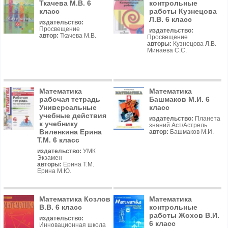
Ткачева М.В. 6
контрольные
класс
работы Кузнецова
Л.В. 6 класс
издательство:
Просвещение
издательство:
автор:
Ткачева М.В.
Просвещение
авторы:
Кузнецова Л.В.
Минаева С.С.
Математика
Математика
рабочая тетрадь
Башмаков М.И. 6
Универсальные
класс
учебные действия
издательство:
Планета
к учебнику
знаний Аст/Астрель
Виленкина Ерина
автор:
Башмаков М.И.
Т.М. 6 класс
издательство:
УМК
Экзамен
авторы:
Ерина Т.М.
Ерина М.Ю.
Математика Козлов
Математика
В.В. 6 класс
контрольные
работы Жохов В.И.
издательство:
6 класс
Инновационная школа