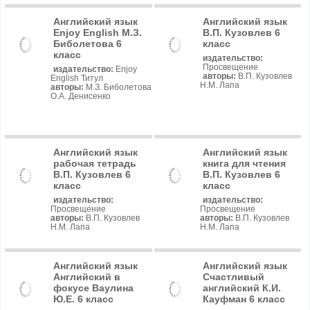
Английский язык
Английский язык
Enjoy English М.З.
В.П. Кузовлев 6
Биболетова 6
класс
класс
издательство:
Просвещение
издательство:
Enjoy
авторы:
В.П. Кузовлев
English Титул
Н.М. Лапа
авторы:
М.З. Биболетова
О.А. Денисенко
Английский язык
Английский язык
рабочая тетрадь
книга для чтения
В.П. Кузовлев 6
В.П. Кузовлев 6
класс
класс
издательство:
издательство:
Просвещение
Просвещение
авторы:
В.П. Кузовлев
авторы:
В.П. Кузовлев
Н.М. Лапа
Н.М. Лапа
Английский язык
Английский язык
Английский в
Счастливый
фокусе Ваулина
английский К.И.
Ю.Е. 6 класс
Кауфман 6 класс