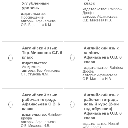
Углубленный
класс
уровень
издательство:
Rainbow
Дрофа
издательство:
авторы:
Афанасьева
Просвещение
О.В. Михеева И.В.
авторы:
Афанасьева
О.В. Баранова К.М.
Английский язык
Английский язык
Тер-Минасова С.Г. 6
rainbow
класс
Афанасьева О.В. 6
класс
издательство:
Академкнига
издательство:
Rainbow
авторы:
Тер-Минасова
Дрофа
С.Г. Узунова Л.М.
авторы:
Афанасьева
О.В. Михеева И.В.
Английский язык
Английский язык
рабочая тетрадь
рабочая тетрадь
Афанасьева О.В. 6
новый курс (2-ой
класс
год обучения)
Афанасьева О.В. 6
издательство:
Rainbow
класс
Дрофа
авторы:
Афанасьева
издательство:
Новый
О.В. Михеева И.В.
курс Дрофа