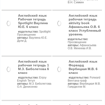
В.Н. Симкин
Английский язык
Английский язык
Рабочая тетрадь
рабочая тетрадь
Spotlight Ваулина
aktivity book
Ю.Е. 6 класс
Афанасьева О.В. 6
класс Углубленный
издательство:
Spotlight
уровень
Просвещение
авторы:
Ваулина Ю.Е.
издательство:
Дули Д.
Просвещение
авторы:
Афанасьева
О.В. Михеева И.В.
Английский язык
Английский язык
рабочая тетрадь 1
Форвард
М.З. Биболетова 6
Вербицкая М.В. 6
класс
класс
издательство:
Enjoy
издательство:
Forward
English Титул
Вентана-граф
авторы:
М.З. Биболетова
авторы:
Вербицкая М.В.
О.А. Денисенко
Гаярделли М.