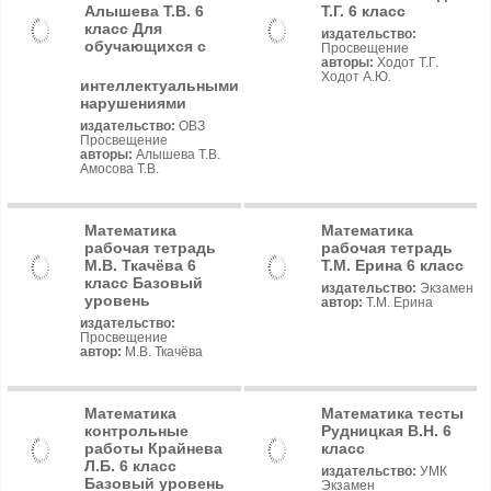
Алышева Т.В. 6
Т.Г. 6 класс
класс Для
издательство:
обучающихся с
Просвещение
авторы:
Ходот Т.Г.
Ходот А.Ю.
интеллектуальными
нарушениями
издательство:
ОВЗ
Просвещение
авторы:
Алышева Т.В.
Амосова Т.В.
Математика
Математика
рабочая тетрадь
рабочая тетрадь
М.В. Ткачёва 6
Т.М. Ерина 6 класс
класс Базовый
издательство:
Экзамен
уровень
автор:
Т.М. Ерина
издательство:
Просвещение
автор:
М.В. Ткачёва
Математика
Математика тесты
контрольные
Рудницкая В.Н. 6
работы Крайнева
класс
Л.Б. 6 класс
издательство:
УМК
Базовый уровень
Экзамен