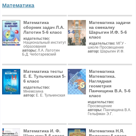
Математика
Математика
Математика задачи
сборник задач Л.А.
на смекалку
Латотин 5-6 класс
Шарыгин И.Ф. 5-6
класс
издательство:
Национальный институт
издательство:
МГУ -
образования
школе Просвещение
авторы:
Л.А. Латотин
автор:
Шарыгин И.Ф.
Б.Д. Чеботаревский
Математика тесты
Математика
Е. Е. Тульчинская 5-
Математика.
6 класс
Наглядная
геометрия
издательство:
Панчищина В.А. 5-6
Мнемозина
класс
автор:
Е. Е. Тульчинская
издательство:
Просвещение
авторы:
Панчищина В.А.
Гельфман Э.Г.
Математика И. Ф.
Математика Н.Я.
Шарыгин 5-6 класс
Виленкин 6 класс