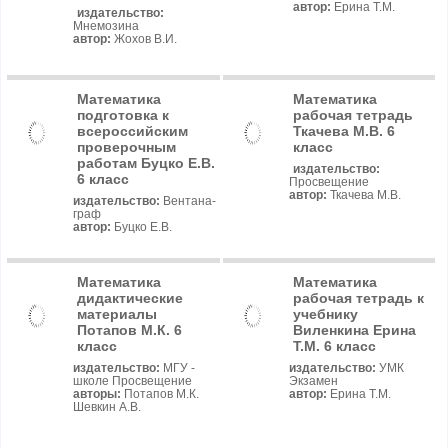
автор:
Ерина Т.М.
издательство:
Мнемозина
автор:
Жохов В.И.
Математика
Математика
подготовка к
рабочая тетрадь
всероссийским
Ткачева М.В. 6
проверочным
класс
работам Буцко Е.В.
издательство:
6 класс
Просвещение
автор:
Ткачева М.В.
издательство:
Вентана-
граф
автор:
Буцко Е.В.
Математика
Математика
дидактические
рабочая тетрадь к
материалы
учебнику
Потапов М.К. 6
Виленкина Ерина
класс
Т.М. 6 класс
издательство:
МГУ -
издательство:
УМК
школе Просвещение
Экзамен
авторы:
Потапов М.К.
автор:
Ерина Т.М.
Шевкин А.В.