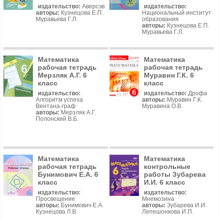
издательство:
Аверсэв
издательство:
авторы:
Кузнецова Е.П.
Национальный институт
Муравьева Г.Л.
образования
авторы:
Кузнецова Е.П.
Муравьева Г.Л.
Математика
Математика
рабочая тетрадь
рабочая тетрадь
Мерзляк А.Г. 6
Муравин Г.К. 6
класс
класс
издательство:
издательство:
Дрофа
Алгоритм успеха
авторы:
Муравин Г.К.
Вентана-граф
Муравина О.В.
авторы:
Мерзляк А.Г.
Полонский В.Б.
Математика
Математика
рабочая тетрадь
контрольные
Бунимович Е.А. 6
работы Зубарева
класс
И.И. 6 класс
издательство:
издательство:
Просвещение
Мнемозина
авторы:
Бунимович Е.А.
авторы:
Зубарева И.И.
Кузнецова Л.В.
Лепешонкова И.П.