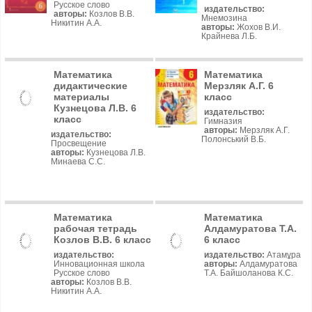
Русское слово
издательство:
авторы:
Козлов В.В.
Мнемозина
Никитин А.А.
авторы:
Жохов В.И.
Крайнева Л.Б.
Математика
Математика
дидактические
Мерзляк А.Г. 6
материалы
класс
Кузнецова Л.В. 6
издательство:
класс
Гимназия
авторы:
Мерзляк А.Г.
издательство:
Полонський В.Б.
Просвещение
авторы:
Кузнецова Л.В.
Минаева С.С.
Математика
Математика
рабочая тетрадь
Алдамуратова Т.А.
Козлов В.В. 6 класс
6 класс
издательство:
издательство:
Атамұра
Инновационная школа
авторы:
Алдамуратова
Русское слово
Т.А. Байшоланова К.С.
авторы:
Козлов В.В.
Никитин А.А.