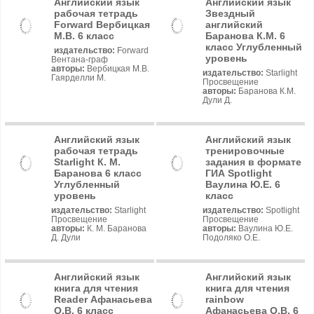
Английский язык
Английский язык
рабочая тетрадь
Звездный
Forward Вербицкая
английский
М.В. 6 класс
Баранова К.М. 6
класс Углубленный
издательство:
Forward
уровень
Вентана-граф
авторы:
Вербицкая М.В.
издательство:
Starlight
Гаярделли М.
Просвещение
авторы:
Баранова К.М.
Дули Д.
Английский язык
Английский язык
рабочая тетрадь
тренировочные
Starlight К. М.
задания в формате
Баранова 6 класс
ГИА Spotlight
Углубленный
Ваулина Ю.Е. 6
уровень
класс
издательство:
Starlight
издательство:
Spotlight
Просвещение
Просвещение
авторы:
К. М. Баранова
авторы:
Ваулина Ю.Е.
Д. Дули
Подоляко О.Е.
Английский язык
Английский язык
книга для чтения
книга для чтения
Reader Афанасьева
rainbow
О.В. 6 класс
Афанасьева О.В. 6