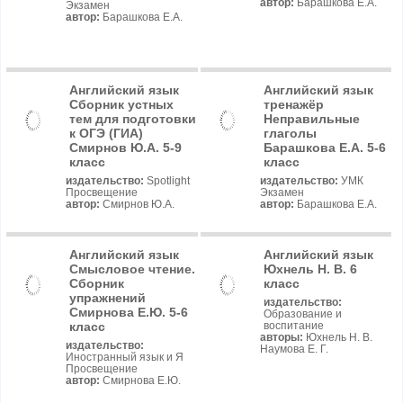
автор:
Барашкова Е.А.
Экзамен
автор:
Барашкова Е.А.
Английский язык
Английский язык
Сборник устных
тренажёр
тем для подготовки
Неправильные
к ОГЭ (ГИА)
глаголы
Смирнов Ю.А. 5-9
Барашкова Е.А. 5-6
класс
класс
издательство:
Spotlight
издательство:
УМК
Просвещение
Экзамен
автор:
Смирнов Ю.А.
автор:
Барашкова Е.А.
Английский язык
Английский язык
Смысловое чтение.
Юхнель Н. В. 6
Сборник
класс
упражнений
издательство:
Смирнова Е.Ю. 5-6
Образование и
класс
воспитание
авторы:
Юхнель Н. В.
издательство:
Наумова Е. Г.
Иностранный язык и Я
Просвещение
автор:
Смирнова Е.Ю.