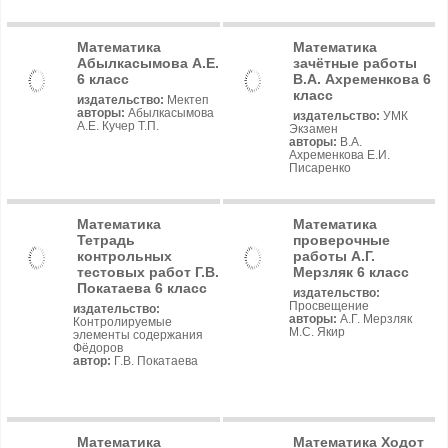
Математика
Математика
Абылкасымова А.Е.
зачётные работы
6 класс
В.А. Ахременкова 6
класс
издательство:
Мектеп
авторы:
Абылкасымова
издательство:
УМК
А.Е. Кучер Т.П.
Экзамен
авторы:
В.А.
Ахременкова Е.И.
Писаренко
Математика
Математика
Тетрадь
проверочные
контрольных
работы А.Г.
тестовых работ Г.В.
Мерзляк 6 класс
Покатаева 6 класс
издательство:
Просвещение
издательство:
авторы:
А.Г. Мерзляк
Контролируемые
М.С. Якир
элементы содержания
Фёдоров
автор:
Г.В. Покатаева
Математика
Математика Ходот