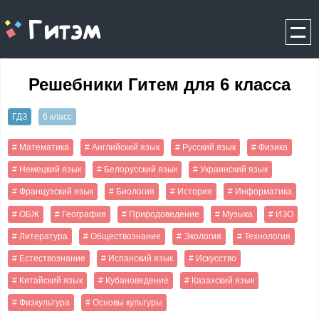
gitem.me
Решебники Гитем для 6 класса
ГДЗ
6 класс
# Математика
# Английский язык
# Русский язык
# Физика
# Немецкий язык
# Белорусский язык
# Украинский язык
# Французский язык
# Биология
# История
# Информатика
# ОБЖ
# География
# Природоведение
# Музыка
# ИЗО
# Литература
# Обществознание
# Экология
# Технология
# Естествознание
# Испанский язык
# Искусство
# Китайский язык
# Кубановедение
# Казахский язык
# Физкультура
# Основы культуры