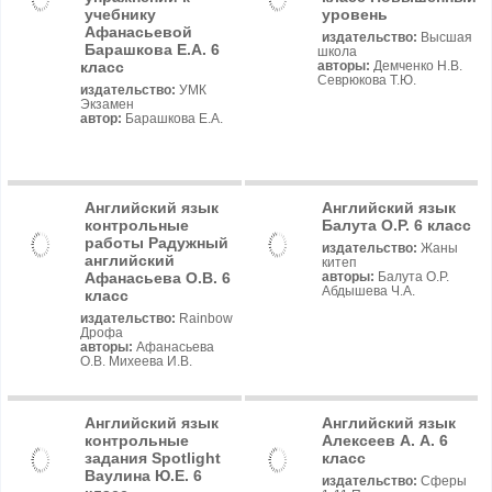
учебнику
уровень
Афанасьевой
издательство:
Высшая
Барашкова Е.А. 6
школа
класс
авторы:
Демченко Н.В.
Севрюкова Т.Ю.
издательство:
УМК
Экзамен
автор:
Барашкова Е.А.
Английский язык
Английский язык
контрольные
Балута О.Р. 6 класс
работы Радужный
издательство:
Жаны
английский
китеп
Афанасьева О.В. 6
авторы:
Балута О.Р.
Абдышева Ч.А.
класс
издательство:
Rainbow
Дрофа
авторы:
Афанасьева
О.В. Михеева И.В.
Английский язык
Английский язык
контрольные
Алексеев А. А. 6
задания Spotlight
класс
Ваулина Ю.Е. 6
издательство:
Сферы