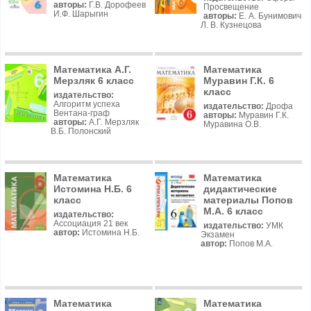
авторы:
Г.В. Дорофеев
Просвещение
И.Ф. Шарыгин
авторы:
Е. А. Бунимович
Л. В. Кузнецова
Математика А.Г.
Математика
Мерзляк 6 класс
Муравин Г.К. 6
класс
издательство:
Алгоритм успеха
издательство:
Дрофа
Вентана-граф
авторы:
Муравин Г.К.
авторы:
А.Г. Мерзляк
Муравина О.В.
В.Б. Полонский
Математика
Математика
Истомина Н.Б. 6
дидактические
класс
материалы Попов
М.А. 6 класс
издательство:
Ассоциация 21 век
издательство:
УМК
автор:
Истомина Н.Б.
Экзамен
автор:
Попов М.А.
Математика
Математика