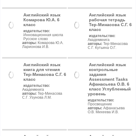
Английский язык
Английский язык
Комарова Ю.А. 6
рабочая тетрадь
класс
Тер-Минасова С.Г. 6
класс
издательство:
Инновационная школа
издательство:
Русское слово
Академкнига
авторы:
Комарова Ю.А.
авторы:
Тер-Минасова
Ларионова И.В.
С.Г. Кутьина О.Г.
Английский язык
Английский язык
книга для чтения
контрольные
Тер-Минасова С.Г. 6
задания
класс
Assessment Tasks
Афанасьева О.В. 6
издательство:
класс Углубленный
Академкнига
уровень
авторы:
Тер-Минасова
С.Г. Узунова Л.М.
издательство:
Просвещение
авторы:
Афанасьева
О.В. Михеева И.В.