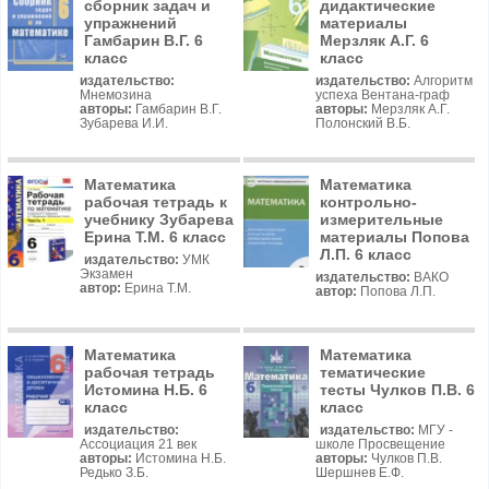
сборник задач и
дидактические
упражнений
материалы
Гамбарин В.Г. 6
Мерзляк А.Г. 6
класс
класс
издательство:
издательство:
Алгоритм
Мнемозина
успеха Вентана-граф
авторы:
Гамбарин В.Г.
авторы:
Мерзляк А.Г.
Зубарева И.И.
Полонский В.Б.
Математика
Математика
рабочая тетрадь к
контрольно-
учебнику Зубарева
измерительные
Ерина Т.М. 6 класс
материалы Попова
Л.П. 6 класс
издательство:
УМК
Экзамен
издательство:
ВАКО
автор:
Ерина Т.М.
автор:
Попова Л.П.
Математика
Математика
рабочая тетрадь
тематические
Истомина Н.Б. 6
тесты Чулков П.В. 6
класс
класс
издательство:
издательство:
МГУ -
Ассоциация 21 век
школе Просвещение
авторы:
Истомина Н.Б.
авторы:
Чулков П.В.
Редько З.Б.
Шершнев Е.Ф.