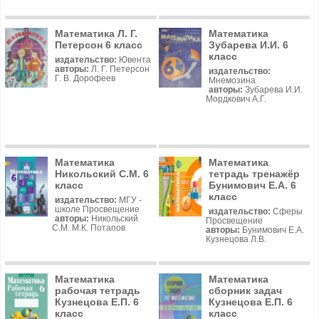
Математика Л. Г.
Математика
Петерсон 6 класс
Зубарева И.И. 6
класс
издательство:
Ювента
авторы:
Л. Г. Петерсон
издательство:
Г. В. Дорофеев
Мнемозина
авторы:
Зубарева И.И.
Мордкович А.Г.
Математика
Математика
Никольский С.М. 6
тетрадь тренажёр
класс
Бунимович Е.А. 6
класс
издательство:
МГУ -
школе Просвещение
издательство:
Сферы
авторы:
Никольский
Просвещение
С.М. М.К. Потапов
авторы:
Бунимович Е.А.
Кузнецова Л.В.
Математика
Математика
рабочая тетрадь
сборник задач
Кузнецова Е.П. 6
Кузнецова Е.П. 6
класс
класс