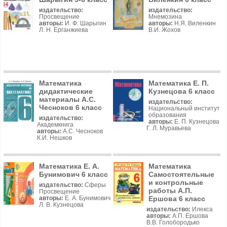
издательство:
издательство:
Просвещение
Мнемозина
авторы:
И. Ф. Шарыгин
авторы:
Н.Я. Виленкин
Л. Н. Ерганжиева
В.И. Жохов
Математика
Математика Е. П.
дидактические
Кузнецова 6 класс
материалы А.С.
издательство:
Чесноков 6 класс
Национальный институт
образования
издательство:
авторы:
Е. П. Кузнецова
Академкнига
Г. Л. Муравьева
авторы:
А.С. Чесноков
К.И. Нешков
Математика Е. А.
Математика
Бунимович 6 класс
Самостоятельные
и контрольные
издательство:
Сферы
работы А.П.
Просвещение
Ершова 6 класс
авторы:
Е. А. Бунимович
Л. В. Кузнецова
издательство:
Илекса
авторы:
А.П. Ершова
В.В. Голобородько