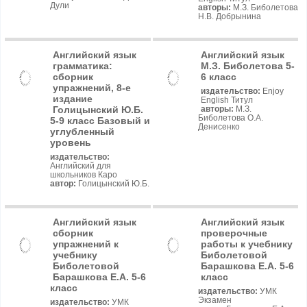
Дули
авторы:
М.З. Биболетова
Н.В. Добрынина
Английский язык
Английский язык
грамматика:
М.З. Биболетова 5-
сборник
6 класс
упражнений, 8-е
издательство:
Enjoy
издание
English Титул
Голицынский Ю.Б.
авторы:
М.З.
Биболетова О.А.
5-9 класс Базовый и
Денисенко
углубленный
уровень
издательство:
Английский для
школьников Каро
автор:
Голицынский Ю.Б.
Английский язык
Английский язык
сборник
проверочные
упражнений к
работы к учебнику
учебнику
Биболетовой
Биболетовой
Барашкова Е.А. 5-6
Барашкова Е.А. 5-6
класс
класс
издательство:
УМК
Экзамен
издательство:
УМК