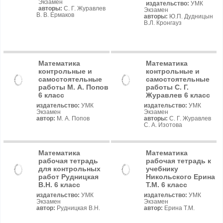
Экзамен
издательство:
УМК
авторы:
С. Г. Журавлев
Экзамен
В. В. Ермаков
авторы:
Ю.П. Дудницын
В.Л. Кронгауз
Математика
Математика
контрольные и
контрольные и
самостоятельные
самостоятельные
работы М. А. Попов
работы С. Г.
6 класс
Журавлев 6 класс
издательство:
УМК
издательство:
УМК
Экзамен
Экзамен
автор:
М. А. Попов
авторы:
С. Г. Журавлев
С. А. Изотова
Математика
Математика
рабочая тетрадь
рабочая тетрадь к
для контрольных
учебнику
работ Рудницкая
Никольского Ерина
В.Н. 6 класс
Т.М. 6 класс
издательство:
УМК
издательство:
УМК
Экзамен
Экзамен
автор:
Рудницкая В.Н.
автор:
Ерина Т.М.