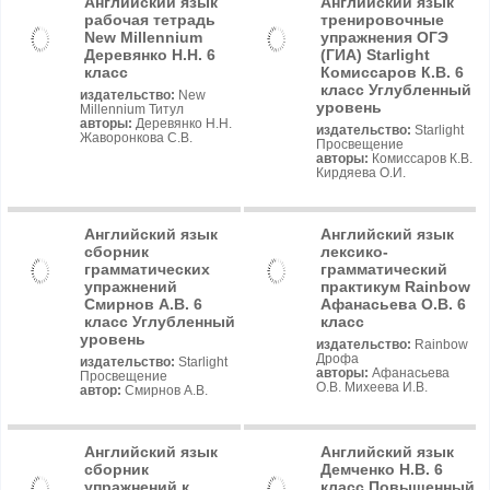
Английский язык
Английский язык
рабочая тетрадь
тренировочные
New Millennium
упражнения ОГЭ
Деревянко Н.Н. 6
(ГИА) Starlight
класс
Комиссаров К.В. 6
класс Углубленный
издательство:
New
уровень
Millennium Титул
авторы:
Деревянко Н.Н.
издательство:
Starlight
Жаворонкова С.В.
Просвещение
авторы:
Комиссаров К.В.
Кирдяева О.И.
Английский язык
Английский язык
сборник
лексико-
грамматических
грамматический
упражнений
практикум Rainbow
Смирнов А.В. 6
Афанасьева О.В. 6
класс Углубленный
класс
уровень
издательство:
Rainbow
Дрофа
издательство:
Starlight
авторы:
Афанасьева
Просвещение
О.В. Михеева И.В.
автор:
Смирнов А.В.
Английский язык
Английский язык
сборник
Демченко Н.В. 6
упражнений к
класс Повышенный