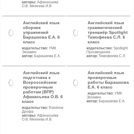
авторы:
Афанасьева
О.В. Михеева И.В.
Английский язык
Английский язык
сборник
грамматический
упражнений
тренажёр Spotlight
Барашкова Е.А. 6
Тимофеева С.Л. 6
класс
класс
издательство:
УМК
издательство:
Spotlight
Экзамен
Просвещение
автор:
Барашкова Е.А.
автор:
Тимофеева С.Л.
Английский язык
Английский язык
подготовка к
проверочные
Всероссийским
работы Барашкова
проверочным
Е.А. 6 класс
работам (ВПР)
издательство:
УМК
Афанасьева О.В. 6
Экзамен
класс
автор:
Барашкова Е.А.
издательство:
Rainbow
Дрофа
авторы:
Афанасьева
О.В. Михеева И.В.