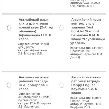
авторы:
Афанасьева
О.В. Михеева И.В.
Английский язык
Английский язык
книга для чтения
контрольные
новый курс (2-й год
задания Test
обучения)
booklet Starlight
Афанасьева О.В. 6
Баранова К.М. 6
класс
класс Углубленный
уровень
издательство:
Новый
курс Дрофа
издательство:
Starlight
авторы:
Афанасьева
Просвещение
О.В. Михеева И.В.
авторы:
Баранова К.М.
Дули Д.
Английский язык
Английский язык
рабочая тетрадь
рабочая тетрадь
Ю.А. Комарова 6
Happy English
класс
Кауфман К.И. 6
класс
издательство:
Инновационная школа
издательство:
Happy
Русское слово
English Титул
авторы:
Ю.А. Комарова
авторы:
Кауфман К.И.
И.В. Ларионова
Кауфман М.Ю.