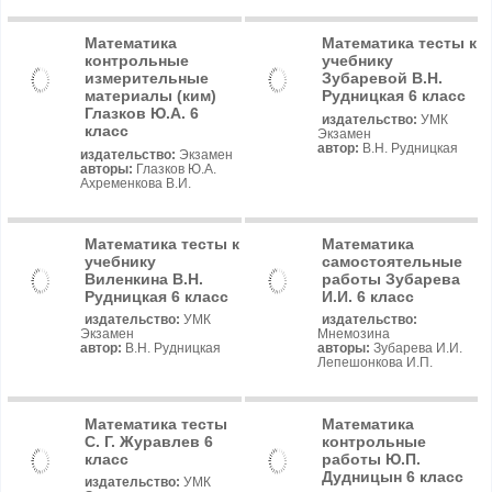
Математика
Математика тесты к
контрольные
учебнику
измерительные
Зубаревой В.Н.
материалы (ким)
Рудницкая 6 класс
Глазков Ю.А. 6
издательство:
УМК
класс
Экзамен
автор:
В.Н. Рудницкая
издательство:
Экзамен
авторы:
Глазков Ю.А.
Ахременкова В.И.
Математика тесты к
Математика
учебнику
самостоятельные
Виленкина В.Н.
работы Зубарева
Рудницкая 6 класс
И.И. 6 класс
издательство:
УМК
издательство:
Экзамен
Мнемозина
автор:
В.Н. Рудницкая
авторы:
Зубарева И.И.
Лепешонкова И.П.
Математика тесты
Математика
С. Г. Журавлев 6
контрольные
класс
работы Ю.П.
Дудницын 6 класс
издательство:
УМК