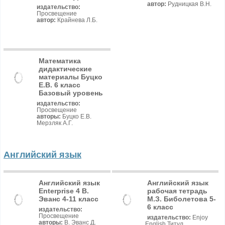
автор:
Рудницкая В.Н.
издательство:
Просвещение
автор:
Крайнева Л.Б.
Математика
дидактические
материалы Буцко
Е.В. 6 класс
Базовый уровень
издательство:
Просвещение
авторы:
Буцко Е.В.
Мерзляк А.Г.
Английский язык
Английский язык
Английский язык
Enterprise 4 В.
рабочая тетрадь
Эванс 4-11 класс
М.З. Биболетова 5-
6 класс
издательство:
Просвещение
издательство:
Enjoy
авторы:
В. Эванс Д.
English Титул