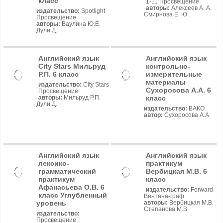
класс
1-11 Просвещение
авторы:
Алексеев А. А.
издательство:
Spotlight
Смирнова Е. Ю.
Просвещение
авторы:
Ваулина Ю.Е.
Дули Д.
Английский язык
Английский язык
City Stars Мильруд
контрольно-
Р.П. 6 класс
измерительные
материалы
издательство:
City Stars
Сухоросова А.А. 6
Просвещение
класс
авторы:
Мильруд Р.П.
Дули Д.
издательство:
ВАКО
автор:
Сухоросова А.А.
Английский язык
Английский язык
лексико-
практикум
грамматический
Вербицкая М.В. 6
практикум
класс
Афанасьева О.В. 6
издательство:
Forward
класс Углубленный
Вентана-граф
уровень
авторы:
Вербицкая М.В.
Степанова М.В.
издательство:
Просвещение