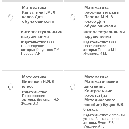
Математика
Математика
Капустина Г.М. 6
рабочая тетрадь
класс Для
Перова М.Н. 6
обучающихся с
класс Для
обучающихся с
интеллектуальными
интеллектуальными
нарушениями
нарушениями
издательство:
ОВЗ
издательство:
ОВЗ
Просвещение
Просвещение
авторы:
Капустина Г.М.
авторы:
Перова М.Н.
Перова М.Н.
Яковлева И.М.
Математика
Математика
Виленкин Н.Я. 6
Математические
класс
диктанты,
Контрольные
издательство:
работы (из
Просвещение
Методического
авторы:
Виленкин Н.Я.
Жохов В.И.
пособия) Буцко Е.В.
6 класс
издательство:
Алгоритм
успеха Вентана-граф
авторы:
Буцко Е.В.
Мерзляк А.Г.