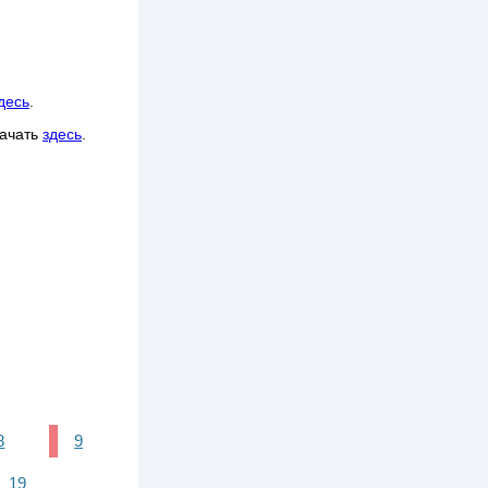
десь
.
качать
здесь
.
8
9
19