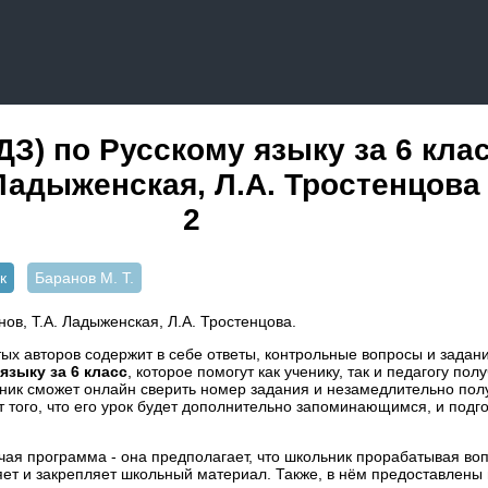
З) по Русскому языку за 6 клас
Ладыженская, Л.А. Тростенцова 
2
к
Баранов М. Т.
нов, Т.А. Ладыженская, Л.А. Тростенцова.
ых авторов содержит в себе ответы, контрольные вопросы и задан
языку за 6 класс
, которое помогут как ученику, так и педагогу по
ник сможет онлайн сверить номер задания и незамедлительно полу
т того, что его урок будет дополнительно запоминающимся, и подго
чая программа - она предполагает, что школьник прорабатывая во
яет и закрепляет школьный материал. Также, в нём предоставлены