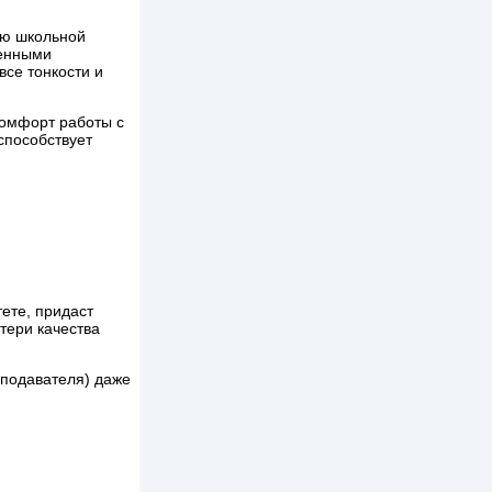
ию школьной
венными
все тонкости и
комфорт работы с
способствует
ете, придаст
тери качества
еподавателя) даже