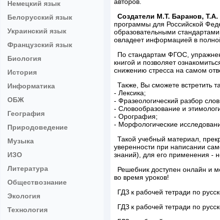
авторов.
Немецкий язык
Создатели М.Т. Баранов, Т.А
Белорусский язык
программы для Российской Фед
Украинский язык
образовательными стандартами (
овладеет информацией в полно
Французский язык
По стандартам ФГОС, упражнен
Биология
книгой и позволяет ознакомитьс
снижению стресса на самом отв
История
Также, Вы сможете встретить та
Информатика
- Лексика;
ОБЖ
- Фразеологический разбор слов
- Словообразование и этимолог
География
- Орография;
- Морфологические исследовани
Природоведение
Такой учебный материал, прекр
Музыка
уверенности при написании сам
ИЗО
знаний), для его применения - 
Литература
Решебник доступен онлайн и м
во время уроков!
Обществознание
ГДЗ к рабочей тетради по русс
Экология
ГДЗ к рабочей тетради по русс
Технология