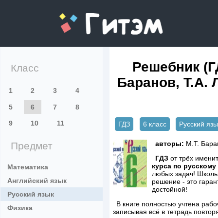
gitem.me
Решебник (ГД
Класс
Баранов, Т.А. 
1
2
3
4
5
6
7
8
9
10
11
ГДЗ
6 класс
Русский язы
авторы:
М.Т. Бара
Предмет
ГДЗ
от трёх именит
курса по русскому 
Математика
любых задач! Школь
Английский язык
решение - это гаран
достойной!
Русский язык
В книге полностью учтена рабо
Физика
записывая всё в тетрадь повтор