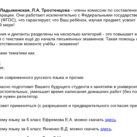
. Ладыженская, Л.А. Тростенцова
- члены комиссии по составлен
ерации. Они работают исключительно с Федеральными государст
ФГОС), что гарантирует, что Ваш ребёнок, изучая предмет, усвоит 
й мере!
ия и диктанты разделены на несколько категорий - это повышает 
я с текстами ещё до начала письменных экзаменов. Такая помощь 
етственном моменте учёбы - экзамене!
кие тематики как:
;
ия;
я современного русского языка и прочие.
асно подготовит Вашего будущего студента к занятиям в университ
остоятельных, уменьшит время написания домашних работ (без по
не нужен репетитор.
ожет применяться (с разрешения и предварительного согласия пр
кому языку за 6 класс Ефремова Е.А. можно скачать
здесь
.
кому языку за 6 класс Янченко В.Д. можно скачать
здесь
.