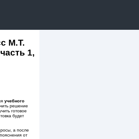
с М.Т.
часть 1,
ия
учебного
лучить решение
чить готовое
товка будет
просы, а после
 пояснения от