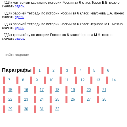
ГДЗ к контурным картам по истории России за 6 класс Тороп В.В. можно
скачать
здесь
.
ГДЗ к рабочей тетради по истории России за 6 класс Гевуркова Е.А. можно
скачать
здесь
.
ГДЗ к рабочей тетради по истории России за 6 класс Чернова М.Н. можно
скачать
здесь
.
ГДЗ к тренажёру по истории России за 6 класс Чернова М.Н. можно
скачать
здесь
.
Параграфы
1
2
3
4
5
6
7
8
9
10
11
12
13
14
15
16
17
18
19
20
21
22
23
24
25
26
27
28
29
30
31
32