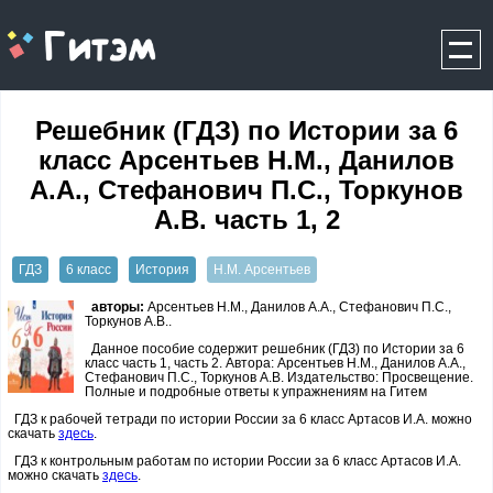
gitem.me
Решебник (ГДЗ) по Истории за 6
класс Арсентьев Н.М., Данилов
А.А., Стефанович П.С., Торкунов
А.В. часть 1, 2
ГДЗ
6 класс
История
Н.М. Арсентьев
авторы:
Арсентьев Н.М., Данилов А.А., Стефанович П.С.,
Торкунов А.В..
Данное пособие содержит решебник (ГДЗ) по Истории за 6
класс часть 1, часть 2. Автора: Арсентьев Н.М., Данилов А.А.,
Стефанович П.С., Торкунов А.В. Издательство: Просвещение.
Полные и подробные ответы к упражнениям на Гитем
ГДЗ к рабочей тетради по истории России за 6 класс Артасов И.А. можно
скачать
здесь
.
ГДЗ к контрольным работам по истории России за 6 класс Артасов И.А.
можно скачать
здесь
.