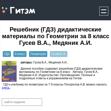
gitem.me
Решебник (ГДЗ) дидактические
материалы по Геометрии за 8 класс
Гусев В.А., Медяник А.И.
ГДЗ
8 класс
Геометрия
Гусев В. А.
авторы:
Гусев В.А., Медяник А.И..
Данное пособие содержит решебник (ГДЗ) дидактические
материалы по Геометрии за 8 класс . Автора: Гусев В.А.,
Медяник А.И. Издательство: Просвещение. Полные и
подробные ответы к упражнениям на Гитем
ГДЗ к учебнику по геометрии за 7-9 классы Погорелов А.В. можно скачать
здесь
.