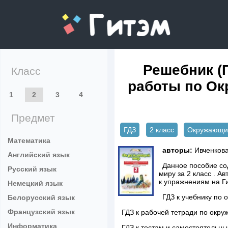
gitem.me
Решебник (
Класс
работы по Ок
1
2
3
4
Предмет
ГДЗ
2 класс
Окружающи
Математика
авторы:
Ивченкова 
Английский язык
Данное пособие со
Русский язык
миру за 2 класс . А
к упражнениям на Г
Немецкий язык
ГДЗ к учебнику по 
Белорусский язык
Французский язык
ГДЗ к рабочей тетради по окру
Информатика
ГДЗ к тестам и самостоятельн