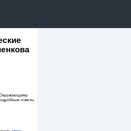
еские
ченкова
о Окружающему
 подробные ответы
качать
здесь
.