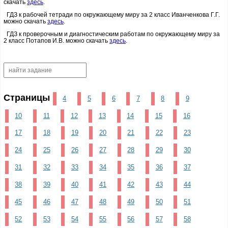
скачать
здесь
.
ГДЗ к рабочей тетради по окружающему миру за 2 класс Иванченкова Г.Г.
можно скачать
здесь
.
ГДЗ к проверочным и диагностическим работам по окружающему миру за
2 класс Потапов И.В. можно скачать
здесь
.
Страницы
4
5
6
7
8
9
10
11
12
13
14
15
16
17
18
19
20
21
22
23
24
25
26
27
28
29
30
31
32
33
34
35
36
37
38
39
40
41
42
43
44
45
46
47
48
49
50
51
52
53
54
55
56
57
58