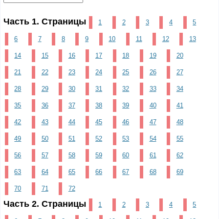
Часть 1. Страницы
1
2
3
4
5
6
7
8
9
10
11
12
13
14
15
16
17
18
19
20
21
22
23
24
25
26
27
28
29
30
31
32
33
34
35
36
37
38
39
40
41
42
43
44
45
46
47
48
49
50
51
52
53
54
55
56
57
58
59
60
61
62
63
64
65
66
67
68
69
70
71
72
Часть 2. Страницы
1
2
3
4
5