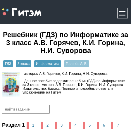
gitem.me
Решебник (ГДЗ) по Информатике за
3 класс А.В. Горячев, К.И. Горина,
Н.И. Суворова
ГДЗ
3 класс
Информатика
Горячёв А .В.
авторы:
А.В. Горячев, К.И. Горина, Н.И. Суворова.
Данное пособие содержит решебник (ГДЗ) по Информатике
за 3 класс . Автора: А.В. Горячев, К.И. Горина, Н.И. Суворова
Издательство: Баласс. Полные и подробные ответы к
упражнениям на Гитем
Раздел 1
1
2
3
4
5
6
7