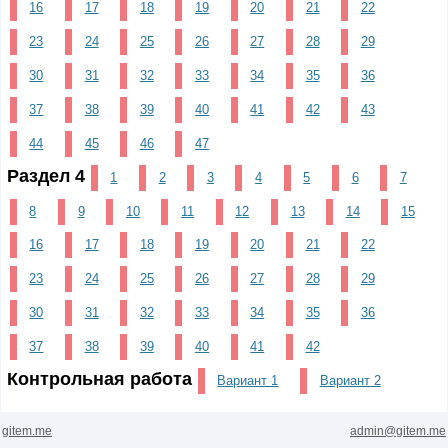
16
17
18
19
20
21
22
23
24
25
26
27
28
29
30
31
32
33
34
35
36
37
38
39
40
41
42
43
44
45
46
47
Раздел 4
1
2
3
4
5
6
7
8
9
10
11
12
13
14
15
16
17
18
19
20
21
22
23
24
25
26
27
28
29
30
31
32
33
34
35
36
37
38
39
40
41
42
Контрольная работа
Вариант 1
Вариант 2
gitem.me
admin@gitem.me